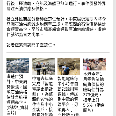
行後，運油輪、商船及漁船已無法通行。事件引發外界
關注石油供應及價格。
獨立外匯商品分析師盧楚仁預計，中東局勢短期内將令
亞洲石油供應減少約兩至三成，國際間的石油價格估計
會短暫高企，至於市場憂慮會導致原油供應短缺，盧楚
仁就認為言之尚早。
記者盧紫菁訪問了盧楚仁。
本港今年1
盧楚仁預
中電去年底
智能電錶每
月零售業總
計，中東局
完成「智能
半小時會自
銷貨價值的
勢緊張，國
電錶更換計
動記錄用電
臨時估計為
際石油價格
劃」，為整
數據，傳送
373億元，
估計會維持
體約97%的
到中電的雲
按年上升
短期高企。
住宅及中小
端平台，毋
5.5%（港台
(路透社資料
企客戶，接
須再人手上
圖片）
圖片)
駁累計超過
門抄錶。(鄧