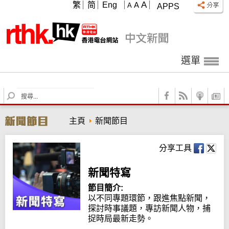
A
繁
简
Eng
A
A
APPS
選單
S
e
a
主頁
新聞節目
r
c
h
分享工具
新聞特寫
節目簡介:
以不同專題環節，跟進焦點新聞，
探討時事議題，專訪新聞人物，捕
捉時局最新走勢。