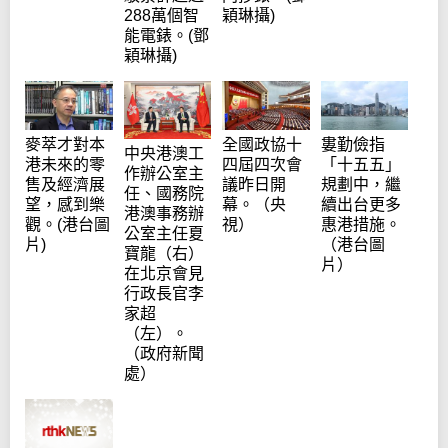
288萬個智
穎琳攝)
能電錶。(鄧
穎琳攝)
麥萃才對本
全國政協十
婁勤儉指
中央港澳工
港未來的零
四屆四次會
「十五五」
作辦公室主
售及經濟展
議昨日開
規劃中，繼
任、國務院
望，感到樂
幕。（央
續出台更多
港澳事務辦
觀。(港台圖
視）
惠港措施。
公室主任夏
片)
（港台圖
寶龍（右）
片）
在北京會見
行政長官李
家超
（左）。
（政府新聞
處）