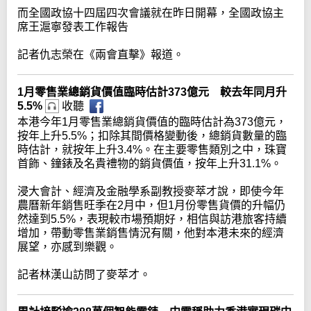
而全國政協十四屆四次會議就在昨日開幕，全國政協主
席王滬寧發表工作報告
記者仇志榮在《兩會直擊》報道。
1月零售業總銷貨價值臨時估計373億元 較去年同月升
5.5%
收聽
本港今年1月零售業總銷貨價值的臨時估計為373億元，
按年上升5.5%；扣除其間價格變動後，總銷貨數量的臨
時估計，就按年上升3.4%。在主要零售類別之中，珠寶
首飾、鐘錶及名貴禮物的銷貨價值，按年上升31.1%。
浸大會計、經濟及金融學系副教授麥萃才說，即使今年
農曆新年銷售旺季在2月中，但1月份零售貨價的升幅仍
然達到5.5%，表現較市場預期好，相信與訪港旅客持續
增加，帶動零售業銷售情況有關，他對本港未來的經濟
展望，亦感到樂觀。
記者林漢山訪問了麥萃才。