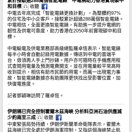
累計接駁逾288萬個智能電錶 中電稱助力香港實現碳中
和目標
收聽
中電去年底完成「智能電錶更換計劃」，為整體約97%
的住宅及中小企客戶，接駁累計超過288萬個智能電錶。
中電相信，全面更換智能電錶，有助進一步提升電網的
韌性及供電可靠度，助力香港在2050年前實現碳中和目
標。
中電輸電及供電業務部高級總監羅卓恆表示，智能電錶
每半小時會自動記錄用電數據，傳送到中電的雲端平
台，毋須再人手上門抄錶。用戶亦可隨時在手機應用程
式查閱用電量及預測電費開支，並在用電量較平常高時
收到提示，相信有助市民節約用電。而萬一出現電力事
故，智能電錶數據亦有助團隊更快找出受影響位置，加
快復電進度。
記者鄧穎琳訪問了羅卓恆。
伊朗稱已完全控制霍爾木茲海峽 分析料亞洲石油供應減
少約兩至三成
收聽
中東緊張局勢持續，伊朗伊斯蘭革命衛隊表示，霍爾木
茲海峽已完全處於伊朗海軍控制，又指這個海峽禁止航