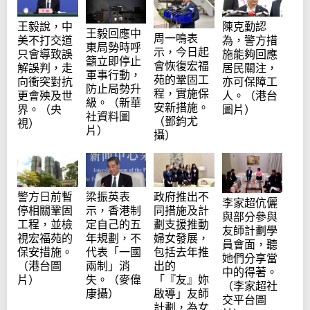
陳克勤認
王毅說，中
王毅回應中
周一鳴表
為，警方措
美不打交道
東局勢時呼
示，今日起
施能夠回應
只會導致誤
籲立即停止
會恢復宏福
居民關注，
解誤判，走
軍事行動，
苑的鞏固工
亦可保障工
向衝突對抗
防止局勢升
程，實施保
人。（港台
更會殃及世
級。（新華
安新措施。
圖片）
界。（央
社資料圖
（鄧鈞尤
視）
片）
攝）
警方日前暫
政府推出不
梁振英表
李家超伉儷
停相關鞏固
同措施及計
示，香港制
與部分參與
工程，並檢
劃支援推動
定自己的五
友師計劃學
視宏福苑的
婦女發展，
年規劃，不
員會面，聽
保安措施。
包括去年推
代表「一國
她們分享當
（港台圖
出的
兩制」消
中的得著。
片）
「『友』妳
失。（麥偉
（李家超社
啟導」友師
康攝）
交平台圖
計劃，為女