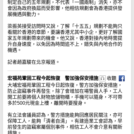
制定自己的五年規劃，不代表「一國兩制」消失，亦不
會因為政府換屆而受影響，他相信規劃會為香港提供發
展機遇與動力。
梁振英接受訪問時又說，了解「十五五」規劃不能夠只
看關於香港的章節，要讓香港尤其中小企，更好了解國
家五年規劃帶來的機會。他又說，香港對接內地時需提
升自身速度，以免因為時間追不上，錯失與內地合作的
機遇。
記者趙嘉駿在北京報道。
宏福苑鞏固工程今起恢復 警加強保安措施
收聽
大埔宏福苑鞏固工程今日起恢復，警方加強保安措施，
防止盜竊事件再發生，除了會增加在場警員人手，工人
開工前要將個人財物放儲物櫃，手機可以隨身，不可帶
多於500元現金上樓，離開時要搜身。
有立法會議員認為，警方措施能夠回應居民關注，亦可
保障工人，能夠「清者自清」。有建造業工會認為，早
前發生的盜竊案屬個別事件，相信工人不會介意有關新
措施。