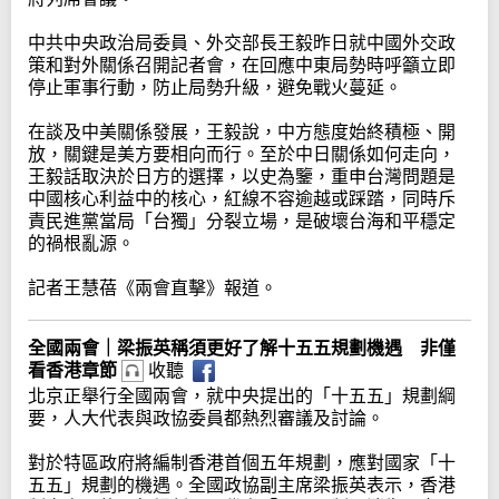
中共中央政治局委員、外交部長王毅昨日就中國外交政
策和對外關係召開記者會，在回應中東局勢時呼籲立即
停止軍事行動，防止局勢升級，避免戰火蔓延。
在談及中美關係發展，王毅說，中方態度始終積極、開
放，關鍵是美方要相向而行。至於中日關係如何走向，
王毅話取決於日方的選擇，以史為鑒，重申台灣問題是
中國核心利益中的核心，紅線不容逾越或踩踏，同時斥
責民進黨當局「台獨」分裂立場，是破壞台海和平穩定
的禍根亂源。
記者王慧蓓《兩會直擊》報道。
全國兩會｜梁振英稱須更好了解十五五規劃機遇 非僅
看香港章節
收聽
北京正舉行全國兩會，就中央提出的「十五五」規劃綱
要，人大代表與政協委員都熱烈審議及討論。
對於特區政府將編制香港首個五年規劃，應對國家「十
五五」規劃的機遇。全國政協副主席梁振英表示，香港