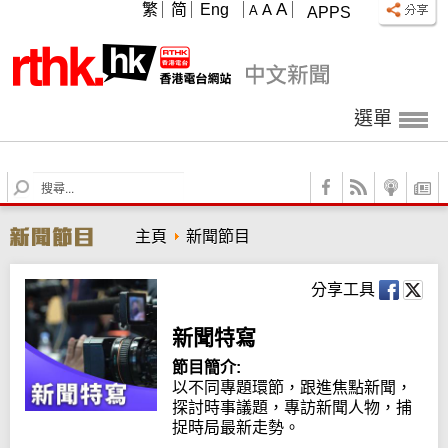
A
繁
简
Eng
A
A
APPS
選單
S
e
a
主頁
新聞節目
r
c
h
分享工具
新聞特寫
節目簡介:
以不同專題環節，跟進焦點新聞，
探討時事議題，專訪新聞人物，捕
捉時局最新走勢。