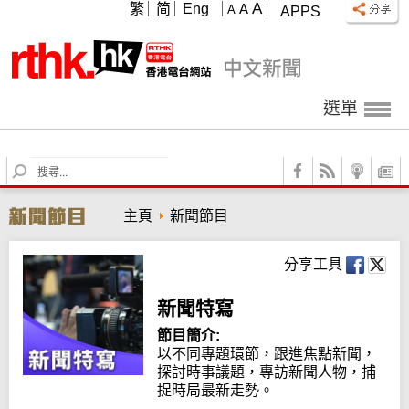
A
繁
简
Eng
A
A
APPS
選單
S
e
a
主頁
新聞節目
r
c
h
分享工具
新聞特寫
節目簡介:
以不同專題環節，跟進焦點新聞，
探討時事議題，專訪新聞人物，捕
捉時局最新走勢。