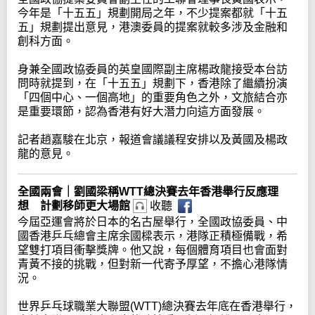
今年是「十五五」規劃開局之年，不少提案都就「十五
五」規劃提出意見，港澳委員的提案就較多涉及金融和
創科方面。
身兼全國政協委員的英皇國際副主席楊政龍接受本台訪
問時就提到，在「十五五」規劃下，香港除了繼續扮演
「四個中心、一個高地」的重要角色之外，文旅結合亦
是重要環節，認為香港有好大潛力向這方面發展。
記者趙嘉駿在北京，報道會議議程安排以及黃國及楊政
龍的意見。
全國兩會｜劉國梁稱WTT總決賽去年香港舉行反應理
想 計劃移師更大場館
收聽
今屆亞運會將於日本的名古屋舉行，全國政協委員、中
國香港乒乓總會主席余國樑表示，港隊正積極備戰，希
望雙打項目衝擊獎牌。他又說，每個體育項目也會面對
青黃不接的挑戰，但對新一代寄予厚望，不擔心港隊情
況。
世界乒乓球職業大聯盟(WTT)總決賽去年底在香港舉行，