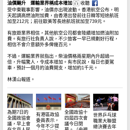
油價飈升 運輸業界稱成本增加
收聽
受中東戰事影響，油價亦出現波動。香港航空公布，明
天起調高燃油附加費，由香港出發前往日韓等短途航班
加至212元；前往歐美等長途航班就加至739元。
有旅遊業界相信，其他航空公司都會陸續增加燃油附加
費。有旅行社負責人說，不少旅客一早已規劃好行程，
相信不會介意額外多俾幾百元。
不過，運輸業界就指出，柴油價格兩星期內升超過一
倍，升幅驚人，令成本增加。有市民說，每日也要駕
車，預計一個月的油費開支，增加約1千元。
林漢山報道。
為期7日的
全國政協十
有港區政協
世界乒乓球
全國政協會
四屆四次會
委員表示，
職業大聯盟
議，早上會
議今日閉
今年不少提
總決賽去年
在北京人民
幕。（央視