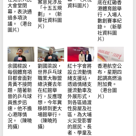
案意見涉及
底在紅磡香
大會堂閉
資料圖片）
「十五五規
港體育館舉
幕，表決通
劃」。（新
行，入場人
過多項決
華社資料圖
數創賽事紀
議。（港台
片）
錄。（新華
圖片）
社資料圖
片）
余國樑說，
劉國梁說，
紅十字會將
香港航空公
每個體育項
世界乒乓球
設立流動情
布，星期四
目都會面對
職業大聯盟
緒支援站，
起調高燃油
青黃不接問
總決賽去年
透過情緒支
附加費。
題，隨著新
在紅館舉
援流動車及
（港台圖
晉的乒乓球
行，反應理
外展形式，
片）
員進步迅
想，今年冀
到各區過渡
速，他不擔
移師到更大
性房屋及社
心港隊情
場館舉行。
區，為大埔
況。（陳曉
（陳曉筠
火災受影響
筠攝）
攝）
的居民、長
者、學童及