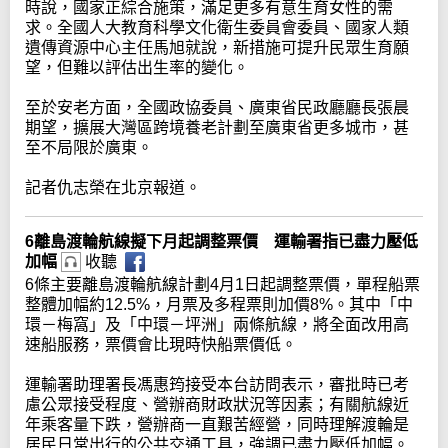
時說，國家正綜合施策，滿足更多有意生育女性的需
求。全國人大教育科學文化衛生委員會委員、國家人類
遺傳資源中心主任馬旭就說，新措施可提升民眾生育願
望，但難以評估出生率的變化。
至於安老方面，全國政協委員、廣東省民政廳廳長張晨
期望，擴展大灣區跨境養老計劃至廣東省更多城市，甚
至不局限於廣東。
記者仇志榮在北京報道。
6離島渡輪航線擬下月起調整票價 運輸署指已盡力壓低
加幅
收聽
6條主要離島渡輪航線計劃4月1日起調整票價，單程船票
整體加幅約12.5%，月票及多程票則加價8%。其中「中
環－梅窩」及「中環－坪洲」兩條航線，將全面改用高
速船服務，票價會比現時快船票價低。
運輸署助理署長馮惠筠接受本台訪問表示，審批時已考
慮公眾接受程度、營辦商財政狀況等因素；有關航線近
年乘客量下跌，營辦商一直艱苦經營，同時理解渡輪是
居民日常出行的公共交通工具，強調已盡力壓低加幅。