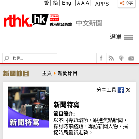
A
繁
简
Eng
A
A
APPS
選單
S
e
a
主頁
新聞節目
r
c
h
分享工具
新聞特寫
節目簡介:
以不同專題環節，跟進焦點新聞，
探討時事議題，專訪新聞人物，捕
捉時局最新走勢。