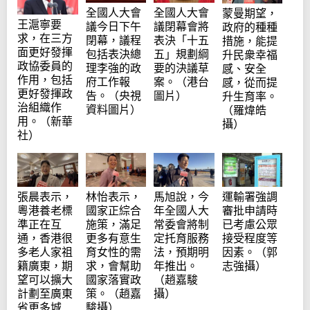
全國人大會
全國人大會
蒙曼期望，
王滬寧要
議今日下午
議閉幕會將
政府的種種
求，在三方
閉幕，議程
表決「十五
措施，能提
面更好發揮
包括表決總
五」規劃綱
升民衆幸福
政協委員的
理李強的政
要的決議草
感、安全
作用，包括
府工作報
案。（港台
感，從而提
更好發揮政
告。（央視
圖片）
升生育率。
治組織作
資料圖片）
（羅煒皓
用。（新華
攝）
社）
張晨表示，
林怡表示，
運輸署強調
馬旭說，今
粵港養老標
國家正綜合
審批申請時
年全國人大
準正在互
施策，滿足
已考慮公眾
常委會將制
通，香港很
更多有意生
接受程度等
定托育服務
多老人家祖
育女性的需
因素。（郭
法，預期明
籍廣東，期
求，會幫助
志強攝）
年推出。
望可以擴大
國家落實政
（趙嘉駿
計劃至廣東
策。（趙嘉
攝）
省更多城
駿攝）