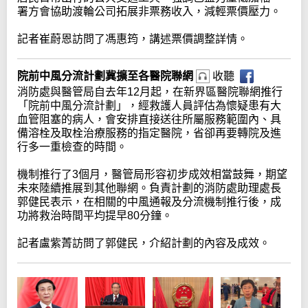
署方會協助渡輪公司拓展非票務收入，減輕票價壓力。
記者崔蔚恩訪問了馮惠筠，講述票價調整詳情。
院前中風分流計劃冀擴至各醫院聯網
收聽
消防處與醫管局自去年12月起，在新界區醫院聯網推行
「院前中風分流計劃」，經救護人員評估為懷疑患有大
血管阻塞的病人，會安排直接送往所屬服務範圍內、具
備溶栓及取栓治療服務的指定醫院，省卻再要轉院及進
行多一重檢查的時間。
機制推行了3個月，醫管局形容初步成效相當鼓舞，期望
未來陸續推展到其他聯網。負責計劃的消防處助理處長
郭健民表示，在相關的中風通報及分流機制推行後，成
功將救治時間平均提早80分鐘。
記者盧紫菁訪問了郭健民，介紹計劃的內容及成效。