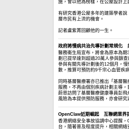
施，會以他為榜樣，在公屋設計上
有研究香港公屋多年的建築學者說
層市民有上流的機會。
記者盧紫菁回顧他的一生。
政府將慢病共治先導計劃常規化 
醫務衞生局宣布，將會為原本為期
劃已提早達到超過20萬人參與篩
參與有關先導計劃後的12個月，慢
數，推算可預防約9千宗心血管疾病
同時基層醫療署亦已推出「基層醫
服務，不再由個別疾病計劃主導，
蔚恩訪問了基層醫療健康專員彭飛
風險為本提供預防服務，亦會研究
OpenClaw近期崛起 互聯網
香港網絡安全事故協調中心提醒，Op
台，隨著普及程度提升，相關網絡