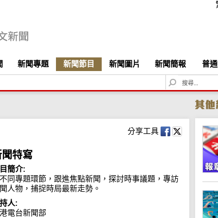
聞
新聞專題
新聞節目
新聞圖片
新聞簡報
普通
S
e
a
r
c
h
分享工具
新聞特寫
目簡介:
不同專題環節，跟進焦點新聞，探討時事議題，專訪
聞人物，捕捉時局最新走勢。
持人:
港電台新聞部