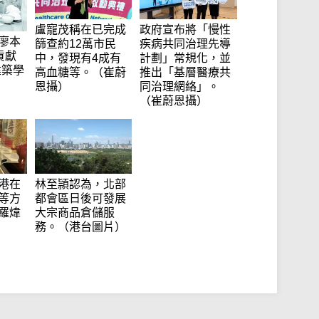
盧寵茂稱在已完成
政府宣布將「慢性
廖本
篩查約12萬市民
疾病共同治理先導
貢獻
中，發現有4成有
計劃」常規化，並
建築學
高血糖等。（崔蔚
推出「基層醫療共
恩攝）
同治理網絡」。
（崔蔚恩攝）
港在
林至頴認為，北部
等方
都會區日後可發展
羅煒
大宗商品倉儲服
務。（港台圖片）