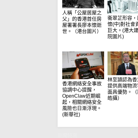
人稱「公屋居屋之
衞翠芷形容，
父」的香港首任房
懷(中)對社會
屋署署長廖本懷逝
巨大。(港大
世。（港台圖片）
院圖片)
林至頴認為香
香港網絡安全事故
提供高端物流
協調中心提醒，
面具優勢。（
OpenClaw近期崛
皓攝）
起，相關網絡安全
風險也日漸浮現。
(新華社)
新聞特寫