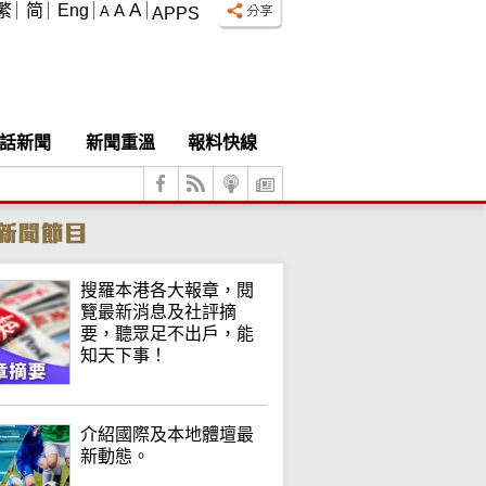
A
繁
简
Eng
A
A
APPS
話新聞
新聞重溫
報料快線
搜羅本港各大報章，閱
覽最新消息及社評摘
要，聽眾足不出戶，能
知天下事！
介紹國際及本地體壇最
新動態。