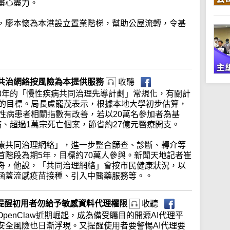
盡心盡力。
，廖本懷為本港設立置業階梯，幫助公屋流轉，令基
共治網絡按風險為本提供服務
收聽
3年的「慢性疾病共同治理先導計劃」常規化，有關計
查的目標。局長盧寵茂表示，根據本地大學初步估算，
性病患者相關指數有改善，若以20萬名參加者為基
、超過1萬宗死亡個案，節省約27億元醫療開支。
療共同治理網絡」，進一步整合篩查、診斷、轉介等
首階段為期5年，目標約70萬人參與。新聞天地記者崔
舟，他說，「共同治理網絡」會按市民健康狀況，以
涵蓋流感疫苗接種、引入中醫藥服務等。。
業界提醒初用者勿給予敏感資料代理櫂限
收聽
enClaw近期崛起，成為備受矚目的開源AI代理平
安全風險也日漸浮現。又提醒使用者要警惕AI代理要