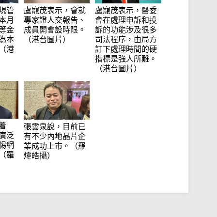
規管
盧寵茂表示，會就
盧寵茂表示，醫委
本月
專家證人交報告、
會在處理申訴和投
等金
成員開會設時限。
訴的功能涉及很多
為本
（港台圖片）
司法程序，由局方
（港
訂下處理時間的硬
指標是強人所難。
（港台圖片）
着
張雲泉說，目前已
廣泛
有不少內地晶片企
惕網
業成功上市。（羅
（羅
煒皓攝）