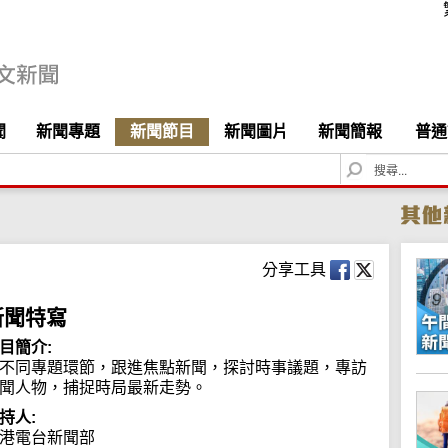
聞
新聞專題
新聞節目
新聞圖片
新聞簡報
普通
S
e
a
r
c
h
分享工具
新聞特寫
目簡介:
不同專題環節，跟進焦點新聞，探討時事議題，專訪
聞人物，捕捉時局最新走勢。
持人:
港電台新聞部