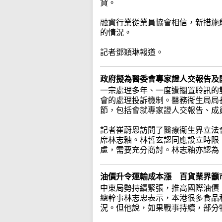
貸。
融資行業從業員協會相信，新措施
的情況。
記者鄧穎琳報道。
政府擬為醫委會專家證人交報告及
一宗處理多年、一度遭擱置聆訊的
會的處理投訴機制。醫務衞生局局
節，包括會就專家證人交報告、成
記者崔蔚恩訪問了醫療衞生界立法
席林志釉。林哲玄認同應設立時限
慮，需要充分商討。林志釉亦認為
油價升令運輸成本漲 百貨業界籲
中東局勢持續緊張，推高國際油價
總幹事林志忠表示，本港很多食品
況。但他說，如果戰事持續，部分物