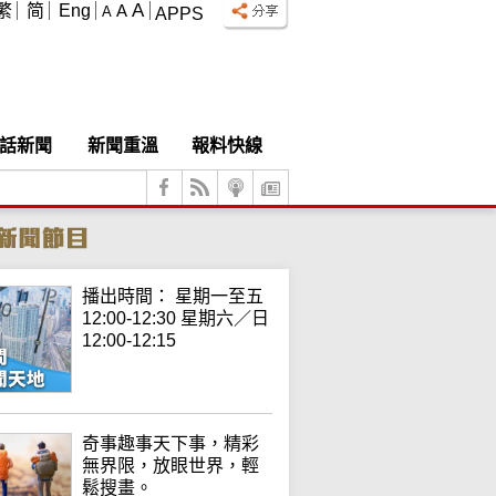
A
繁
简
Eng
A
A
APPS
話新聞
新聞重溫
報料快線
播出時間： 星期一至五
12:00-12:30 星期六／日
12:00-12:15
奇事趣事天下事，精彩
無界限，放眼世界，輕
鬆搜畫。