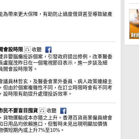
能為帶來更大保障，有助防止過度借貸甚至導致破產
開會設時限
收聽
雙非嬰腦癱投訴個案，引發政府提出修例，改革醫委
長盧寵茂昨日在一個電視節目表示，進一步談及細
員開會設時限等。
會議員林哲玄，及醫委會業外委員、病人政策連線主
，但由於個案複雜性不同，在訂立時限時會有不同考
，設時限有助提升處理投訴效率。
市民不要盲目囤貨
收聽
，貨物運輸成本亦隨之上升。香港百貨商業僱員總會
和日用品均依賴進口，但暫時未見出現明顯加價情
價短期內或上升7%至10%。