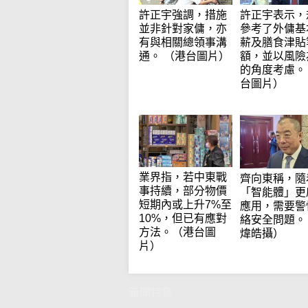
許正宇強調，措施
許正宇表示，
並非針對家傭，亦
參考了外傭基
有與相關總領事溝
薪及膳食津貼
通。 （港台圖片）
額，並以風險
的角度考慮。
台圖片）
業界指，若中東戰
齊向東稱，隨
事持續，部分物價
「智能體」更
短期內或上升7%至
應用，需要警
10%，但已有應對
絡安全問題。
方法。（港台圖
煒皓攝）
片）
新聞特寫