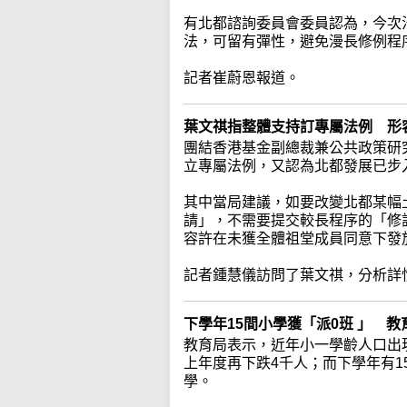
有北都諮詢委員會委員認為，今次
法，可留有彈性，避免漫長修例程
記者崔蔚恩報道。
葉文祺指整體支持訂專屬法例 形
團結香港基金副總裁兼公共政策研
立專屬法例，又認為北都發展已步
其中當局建議，如要改變北都某幅
請」，不需要提交較長程序的「修
容許在未獲全體祖堂成員同意下發
記者鍾慧儀訪問了葉文祺，分析詳
下學年15間小學獲「派0班 」 
教育局表示，近年小一學齡人口出
上年度再下跌4千人；而下學年有1
學。