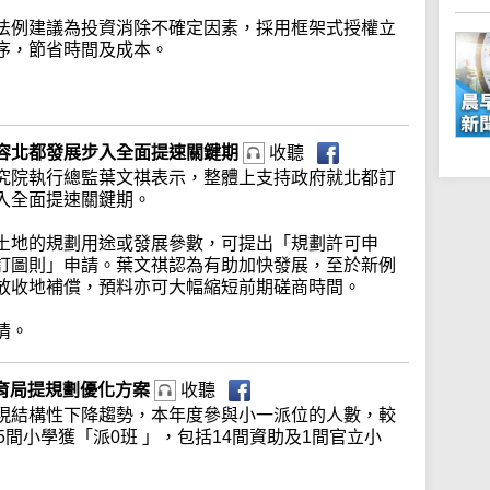
法例建議為投資消除不確定因素，採用框架式授權立
序，節省時間及成本。
容北都發展步入全面提速關鍵期
收聽
究院執行總監葉文祺表示，整體上支持政府就北都訂
入全面提速關鍵期。
土地的規劃用途或發展參數，可提出「規劃許可申
訂圖則」申請。葉文祺認為有助加快發展，至於新例
放收地補償，預料亦可大幅縮短前期磋商時間。
情。
教育局提規劃優化方案
收聽
現結構性下降趨勢，本年度參與小一派位的人數，較
5間小學獲「派0班 」，包括14間資助及1間官立小