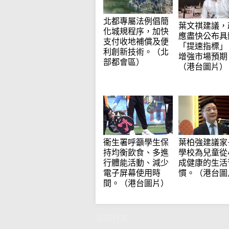
北都專屬法例倡簡
葉文祺建議，
化城規程序，加快
應盡快公布具
支付收地補償及便
「提速指標」
利創新技術。（北
增強市場預期
部都會區）
（港台圖片）
衞生署呼籲學生保
葉柏強建議家
持均衡飲食、多進
學校為兒童從
行體能活動、減少
成健康的生活
電子屏幕使用時
慣。（港台圖
間。（港台圖片）
新聞特寫