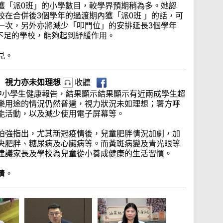
獲「派0班」的小學數目，較學界預期稍為多。她認
在合併後3個學年的過渡期內獲「派0班 」的話，可
一次，另外亦將減少「叩門位」的安排延長3個學年
生不足的學校，能夠起到紓緩作用。
見。
 視力亦未如理想
收聽
全港中小學生健康報告，結果顯示結果顯示有近兩成學生超
樂用途的情況仍然普遍，視力狀況未如理想；署方呼
能活動，以及減少使用電子屏幕等。
柏強指出，尤其新冠疫情後，兒童肥胖情況加劇，加
央肥胖、糖尿病及心臟病等。而黃斑病變及青光眼等
建議家長及學校為兒童從小養成健康的生活習慣。
情。