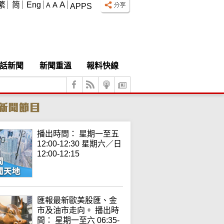
A
繁
简
Eng
A
A
APPS
話新聞
新聞重溫
報料快線
播出時間： 星期一至五
12:00-12:30 星期六／日
12:00-12:15
匯報最新歐美股匯、金
市及油市走向。 播出時
間： 星期一至六 06:35-