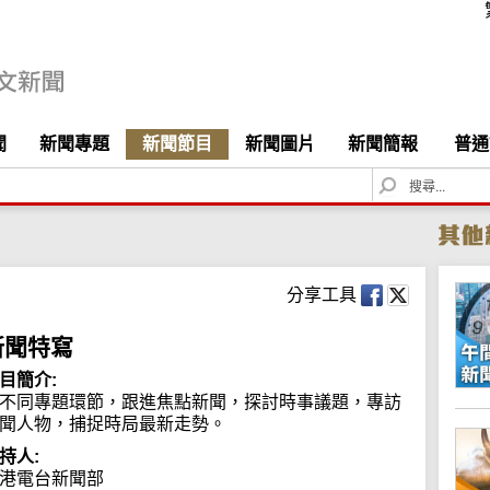
聞
新聞專題
新聞節目
新聞圖片
新聞簡報
普通
S
e
a
r
c
h
分享工具
新聞特寫
目簡介:
不同專題環節，跟進焦點新聞，探討時事議題，專訪
聞人物，捕捉時局最新走勢。
持人:
港電台新聞部