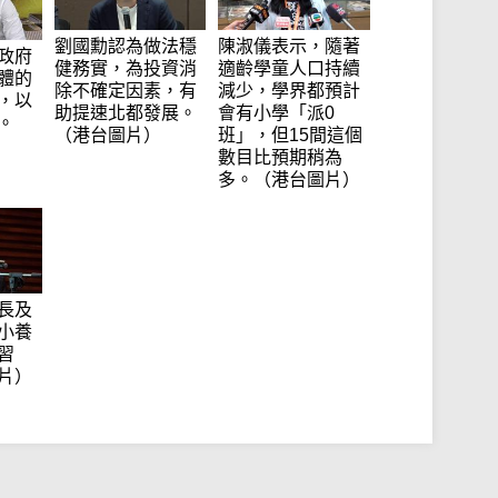
劉國勳認為做法穩
陳淑儀表示，隨著
政府
健務實，為投資消
適齡學童人口持續
體的
除不確定因素，有
減少，學界都預計
，以
助提速北都發展。
會有小學「派0
。
（港台圖片）
班」，但15間這個
數目比預期稍為
多。（港台圖片）
長及
小養
習
片）