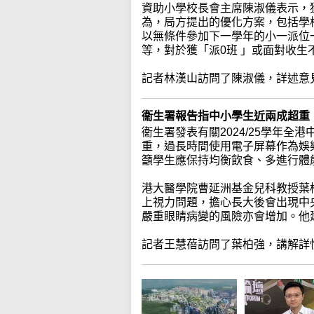
資助小學校長會主席陳淑儀表示，
為，局方提出的優化方案，包括學校
以無條件參加下一學年的小一派位
等，對於獲「派0班 」或面對收
記者林漢山訪問了陳淑儀，詳述意
衞生署報告指中小學生近兩成超重
衞生署發表有關2024/25學年
重，過長時間使用電子屏幕作為娛
籲學生應保持均衡飲食、多進行體
港大醫學院曹延洲基金兒科教授葉
上視力問題，擔心長大後會出現中
嚴重眼睛病變的風險亦會增加。他
記者王慧蓓訪問了葉柏強，講解詳