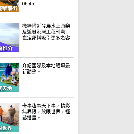
06:45
機場附近發展水上康樂
及遊艇港灣工程刊憲
崔定邦料吸引更多遊客
介紹國際及本地體壇最
新動態。
奇事趣事天下事，精彩
無界限，放眼世界，輕
鬆搜畫。