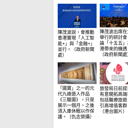
陳茂波出席在
陳茂波說，會推動
舉行的研討會
香港實現「人工智
論「十五五」
能+」與「金融+」
港帶來的機遇
並行。（政府新聞
（政府新聞處
處）
「國寶」之一的元
旅發局日前提
代九峰道人作品
有意開拓高端
《三駿圖》，只是
包括醫療旅遊
展示一個月，之後
引高增值客群
須入庫休眠以作保
（港台圖片）
護。（仇志榮攝）