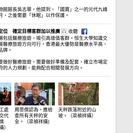
物館館長吳志華，他提到，「國寶」之一的元代九峰
月，之後需要「休眠」以作保護。
定位 確定目標客群加以推廣
收聽
場包括醫療旅遊，吸引高增值客群。恒生大學知識交
展醫療旅遊方向可行，香港最大優勢是醫療水平高、
品牌。
要做好醫療旅遊，需要做好準備及配套，確立市場定
府的人力規劃，能夠配合相關發展方向。
工處
周思傑認為，應檢
天秤跌落附近的山
交代
查所有天秤的安
坡。（梁禎祥攝）
情
全。（梁禎祥攝)
攝）