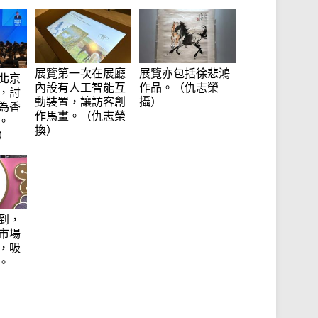
展覽第一次在展廳
展覽亦包括徐悲鴻
北京
內設有人工智能互
作品。（仇志榮
，討
動裝置，讓訪客創
攝）
為香
作馬畫。（仇志榮
。
換）
）
到，
市場
，吸
。