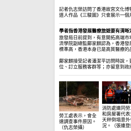
記者仇志榮訪問了香港故宮文化博
道人作品《三駿圖》只會展示一個
學者指香港發展醫療旅遊要有清晰
旅發局日前提到，有意開拓高端市
流學院副總監鄺家麒認為，香港發
標準高，香港本身已是高質醫療的
鄺家麒接受記者潘潔平訪問時說，
位、訂立服務客群等；亦留意到政
消防處連同勞
和房屋署代表
勞工處表示，會全
天秤倒塌意外
速調查事件原因。
況。（張連登
（仇志榮攝）