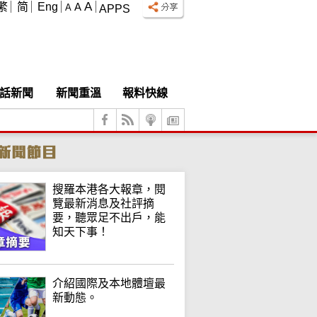
A
繁
简
Eng
A
A
APPS
話新聞
新聞重溫
報料快線
搜羅本港各大報章，閱
覽最新消息及社評摘
要，聽眾足不出戶，能
知天下事！
介紹國際及本地體壇最
新動態。