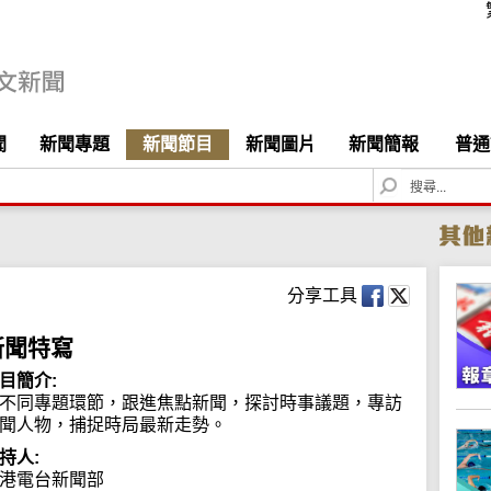
聞
新聞專題
新聞節目
新聞圖片
新聞簡報
普通
S
e
a
r
c
h
分享工具
新聞特寫
目簡介:
不同專題環節，跟進焦點新聞，探討時事議題，專訪
聞人物，捕捉時局最新走勢。
持人:
港電台新聞部