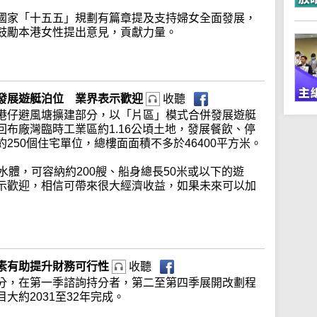
國家「十五五」規劃有篇章提及支持婦女全面發展，
鼓勵本港女性提出意見，貢獻力量。
發展遊艇泊位 業界表示歡迎
收聽
港仔避風塘擴建部分，以「片區」模式合併發展遊艇
布廠灣臨時工業區約1.16公頃土地，發展餐飲、停
250個住宅單位，總樓面面積不多於46400平方米。
水體，可容納約200艘、船身總長50米或以下的遊
示歡迎，相信可帶來很大經濟收益，如果未來可以加
素有助提升財務可行性
收聽
分，在第一季諮詢持分者，第二至第四季展開改劃程
大約2031至32年完成。