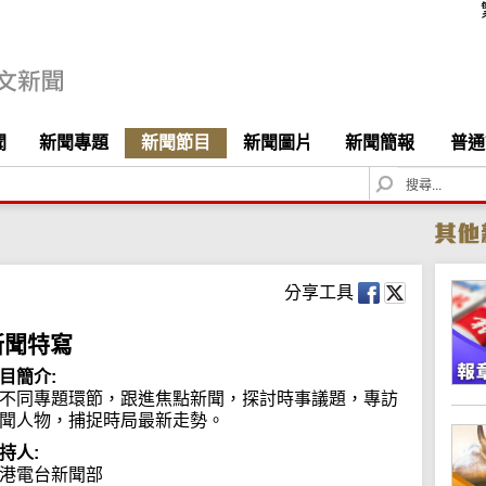
聞
新聞專題
新聞節目
新聞圖片
新聞簡報
普通
S
e
a
r
c
h
分享工具
新聞特寫
目簡介:
不同專題環節，跟進焦點新聞，探討時事議題，專訪
聞人物，捕捉時局最新走勢。
持人:
港電台新聞部