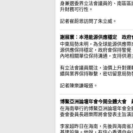
身兼選委界立法會議員的、南區區
升財務可行性。
記者崔蔚恩訪問了朱立威。
謝展寰：本港能源供應穩定 政府
中東局勢未明，為全球能源供應帶
源供應保持穩定，政府會保持警覺
內地相關單位保持溝通，支持供港
有立法會議員關注，油價上升對運
續與業界保持聯繫，密切留意局勢
記者陳樂謙報道。
博鰲亞洲論壇年會今開全體大會 
在海南舉行的博鰲亞洲論壇年會全
委會委員長趙樂際將會發表主旨演
李家超昨日在海南，先後與海南省
基建設施。他說，有信心香港自由