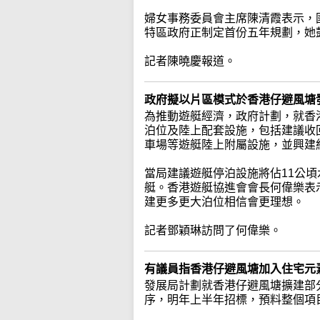
婦女事務委員會主席陳清霞表示，
特區政府正制定首份五年規劃，她
記者陳曉慶報道。
政府擬以片區模式於香港仔避風塘
為推動遊艇經濟，政府計劃，就香
泊位及陸上配套設施，包括建議收回
車場等遊艇陸上附屬設施，並興建約
當局建議遊艇停泊設施將佔11公頃
艇。香港遊艇協進會會長何偉樂表
建更多更大泊位相信會更理想。
記者鄧穎琳訪問了何偉樂。
有議員指香港仔避風塘加入住宅元
發展局計劃就香港仔避風塘擴建部
序，明年上半年招標，預料整個項目