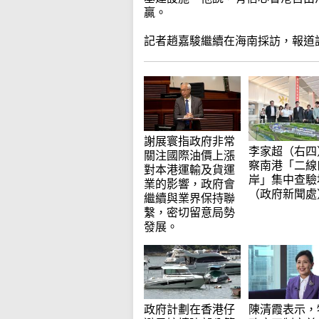
贏。
記者趙嘉駿繼續在海南採訪，報道
謝展寰指政府非常
李家超（右四
關注國際油價上漲
察南港「二線
對本港運輸及貨運
岸」集中查驗
業的影響，政府會
（政府新聞處
繼續與業界保持聯
繫，密切留意局勢
發展。
政府計劃在香港仔
陳清霞表示，