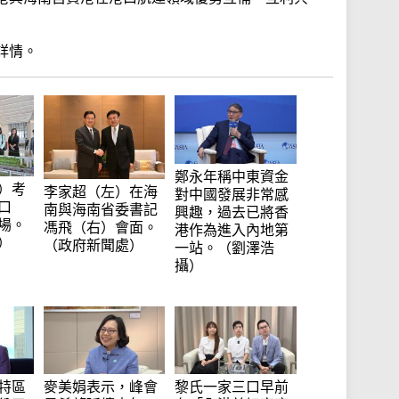
詳情。
鄭永年稱中東資金
）考
李家超（左）在海
對中國發展非常感
口
南與海南省委書記
興趣，過去已將香
場。
馮飛（右）會面。
港作為進入內地第
）
（政府新聞處）
一站。（劉澤浩
攝）
特區
麥美娟表示，峰會
黎氏一家三口早前