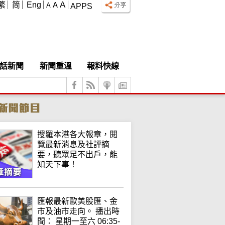
A
繁
简
Eng
A
A
APPS
話新聞
新聞重溫
報料快線
搜羅本港各大報章，閱
覽最新消息及社評摘
要，聽眾足不出戶，能
知天下事！
匯報最新歐美股匯、金
市及油市走向。 播出時
間： 星期一至六 06:35-