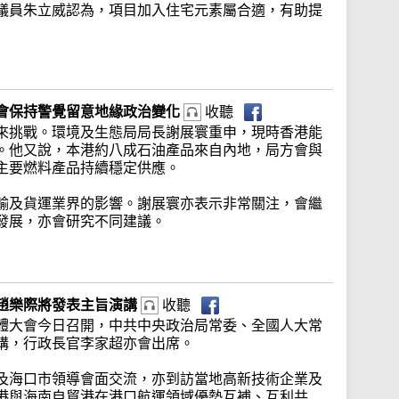
議員朱立威認為，項目加入住宅元素屬合適，有助提
會保持警覺留意地緣政治變化
收聽
來挑戰。環境及生態局局長謝展寰重申，現時香港能
。他又說，本港約八成石油產品來自內地，局方會與
主要燃料產品持續穩定供應。
輸及貨運業界的影響。謝展寰亦表示非常關注，會繼
發展，亦會研究不同建議。
趙樂際將發表主旨演講
收聽
體大會今日召開，中共中央政治局常委、全國人大常
講，行政長官李家超亦會出席。
及海口市領導會面交流，亦到訪當地高新技術企業及
港與海南自貿港在港口航運領域優勢互補、互利共