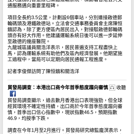
通服務邁向重要里程碑。
項目全長約3.5公里，計劃設6個車站，分別連接啟德郵
輪碼頭及港鐵啟德站。立法會交通事務委員會主席陳恒
鑌認為，除了更方便區內居民出入，對接駁啟德郵輪碼
頭亦有好大作用。他建議運輸系統日後可以進一步延伸
至啟德的幾座醫院。
九龍城區議員關浩洋表示，居民普遍支持工程盡快上
馬，認為運輸系統有助他們及區內經濟發展。他期望施
工過程中，當局可以定期向居民通報工程進度。
記者李俊傑訪問了陳恒鑌和關浩洋
貿發局調查：本港出口商今年首季態度趨向審慎
收聽
貿發局調查顯示，過去數月香港出口表現強勁，但全球
經貿環境不確定性持續，出口商於今年首季態度趨向審
慎，首季出口信心指數中，現狀指數46.5，預期指數
46.9，均按季下跌。
調查在今年1月至2月進行。貿發局研究總監龐溟表示，