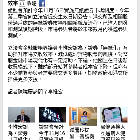
效率
收聽
證監會預計今年11月16日實施無紙證券市場制度，今年
第二季會向立法會提交生效日期公告。港交所及相關股
份過戶處的無紙證券市場相關系統及流程，已進入開發
和測試後期階段。市場參與者將於未來數月內獲邀參與
測試。
立法會金融服務界議員李惟宏認為，證券「無紙化」有
助提升市場交收效率，減低處理實物股票的風險，對整
體金融市場現代化有一定幫助。不過，他關注在日後新
收費模式下，雖然部分結算參與者成本會下降，但亦有
不少結算參與者需要繳交更多費用，期望政府和港交所
提供更多支援。
記者陳曉慶訪問了李惟宏
證監會預計
李惟宏認
醫健通擴大
鍾麗玲提
今年11月16
為，證券
互通病人健
醒，醫護機
日實施無紙
「無紙化」
康資料的新