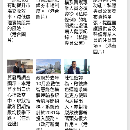
構及醫護專
證券市場制
有助提升市
功能，私隱
業人員必須
度。（港台
場交收效
專員公署發
遵從《私隱
圖片）
率，減低處
布資料單
條例》的相
理實物股票
張，提醒醫
關規定處理
的風險。
護提供者及
病人健康紀
（港台圖
醫護專業人
錄。（私隱
片）
員的注意事
專員公署）
項。（港台
圖片）
貿發局調查
政府於去年
陳恒鑌認
顯示，本港
10月為啟德
為，啟德綠
首季出口信
智慧綠色集
色運輸系統
心指數當
體運輸系統
能更方便區
中，現狀指
合約展開招
內居民出
數和預期指
標，系統預
入，亦對接
數均按季下
計於2031年
駁啟德郵輪
跌。（任浩
投入服務。
碼頭有很大
鋒攝）
（政府新聞
作用。（港