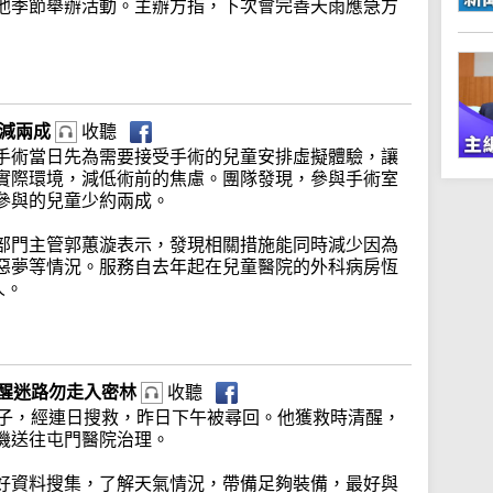
他季節舉辦活動。主辦方指，下次會完善天雨應急方
慮減兩成
收聽
手術當日先為需要接受手術的兒童安排虛擬體驗，讓
實際環境，減低術前的焦慮。團隊發現，參與手術室
參與的兒童少約兩成。
部門主管郭蕙漩表示，發現相關措施能同時減少因為
惡夢等情況。服務自去年起在兒童醫院的外科病房恆
人。
提醒迷路勿走入密林
收聽
男子，經連日搜救，昨日下午被尋回。他獲救時清醒，
機送往屯門醫院治理。
好資料搜集，了解天氣情況，帶備足夠裝備，最好與