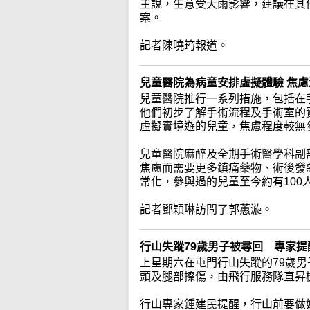
主說，生意受天雨影響，建議在其
案。
記者陳曉筠報道。
兒童醫院為病童安排虛擬體驗 焦
兒童醫院推行一系列措施，包括在
他們初步了解手術流程及手術室的
虛擬實境遊的兒童，焦慮程度較無
兒童醫院麻醉及全期手術醫學科副
焦慮而需要更多鎮痛藥物、術後發
常化，參與過的兒童至今約有100
記者鄧穎琳訪問了郭蕙漩。
行山失蹤79歲男子被尋回 專家
上星期六在屯門行山失蹤的79歲
頭及腿部擦傷，由飛行服務隊直昇
行山專家鍾建民提醒，行山前要做