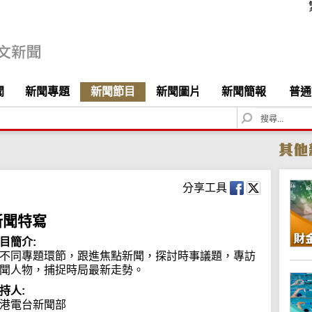
聞
新聞專題
新聞節目
新聞圖片
新聞簡報
普通
S
e
a
r
c
h
分享工具
新聞特寫
目簡介:
不同專題環節，跟進焦點新聞，探討時事議題，專訪
聞人物，捕捉時局最新走勢。
持人:
港電台新聞部