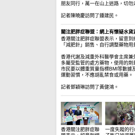
朋友同行，萬一在山上迷路，切勿
記者陳曉慶訪問了鍾建民。
關注肥胖症聯盟：網上有懷疑水貨
香港關注肥胖症聯盟表示，留意到
「減肥針」銷售、自行調整藥物用
香港代謝及減重外科醫學會主席兼
多屬受監管的處方藥物，使用的劑
市民要以體重質量指標BMI等數
運動習慣，不應胡亂禁食或用藥。
記者鄧穎琳訪問了黃健鴻。
一度失蹤的行
香港關注肥胖症聯