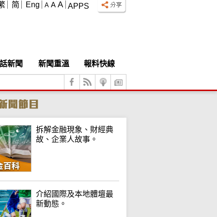
A
繁
简
Eng
A
A
APPS
話新聞
新聞重溫
報料快線
拆解金融現象、財經典
故、企業人故事。
介紹國際及本地體壇最
新動態。