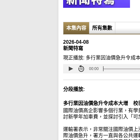
本集內容
所有集數
2026-04-08
新聞特寫
現正播放:
多行業因油價急升令成
00:00
分段播放:
多行業因油價急升令成本大增 校
國際油價高企影響多個行業，有學
討新學年加車費，並探討引入「可
運輸署表示，非常關注國際油價上
際油價急升，署方一直與各公共運