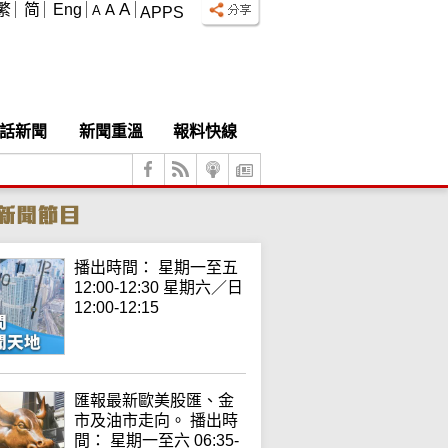
A
繁
简
Eng
A
A
APPS
話新聞
新聞重溫
報料快線
播出時間： 星期一至五
12:00-12:30 星期六／日
12:00-12:15
匯報最新歐美股匯、金
市及油市走向。 播出時
間： 星期一至六 06:35-