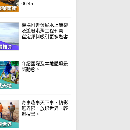
06:45
機場附近發展水上康樂
及遊艇港灣工程刊憲
崔定邦料吸引更多遊客
介紹國際及本地體壇最
新動態。
奇事趣事天下事，精彩
無界限，放眼世界，輕
鬆搜畫。