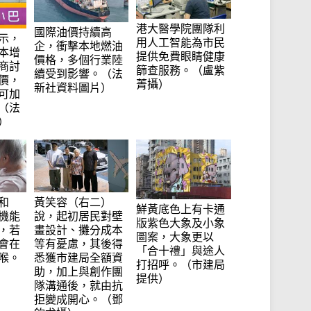
港大醫學院團隊利
國際油價持續高
示，
用人工智能為市民
企，衝擊本地燃油
本增
提供免費眼睛健康
價格，多個行業陸
商討
篩查服務。（盧紫
續受到影響。（法
價，
菁攝）
新社資料圖片）
可加
（法
）
和
黃笑容（右二）
鮮黃底色上有卡通
機能
說，起初居民對壁
版紫色大象及小象
，若
畫設計、攤分成本
圖案，大象更以
會在
等有憂慮，其後得
「合十禮」與途人
喉。
悉獲市建局全額資
打招呼。（市建局
助，加上與創作團
提供）
隊溝通後，就由抗
拒變成開心。（鄧