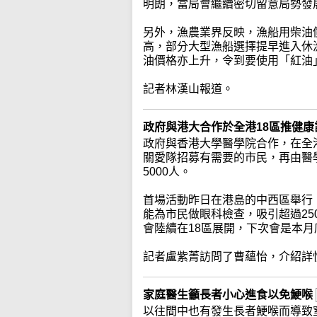
明朗，當局會繼續密切留意局勢發
另外，漁農業界反映，漁船用柴油
高，部分大型漁船選擇提早進入休
油價格亦上升，令到要使用「紅油
記者林漢山報道。
政府與港大合作於全港18區推健
政府與香港大學醫學院合作，在全
關愛隊招募有需要的市民，再由醫
5000人。
首場活動昨日在港島的中西區舉行
能為市民做眼科檢查，吸引超過2
會陸續在18區展開，下次會是本
記者盧紫菁訪問了曹蘊怡，介紹詳
家庭醫生籲長者小心進食以免鯁喉
以往間中也有發生長者鯁喉而導致