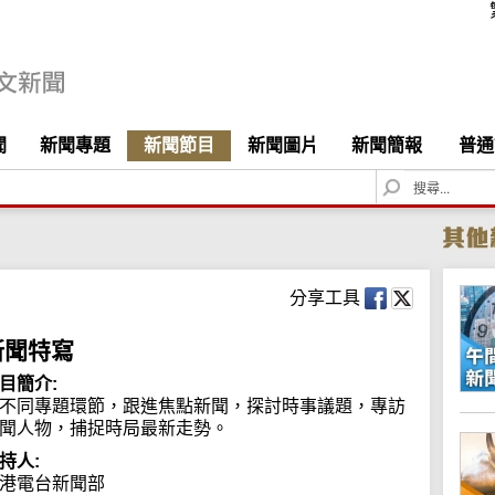
聞
新聞專題
新聞節目
新聞圖片
新聞簡報
普通
S
e
a
r
c
h
分享工具
新聞特寫
目簡介:
不同專題環節，跟進焦點新聞，探討時事議題，專訪
聞人物，捕捉時局最新走勢。
持人:
港電台新聞部