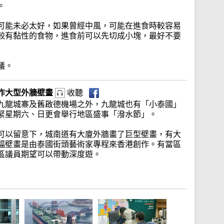
。
可能未必太好，如果曾經中風，可能在進食時較容易
較有黏性的食物，進食前可以先切成小塊，最好不要
議。
作大型外牆壁畫
收聽
九龍城寨及舊啟德機場之外，九龍城也有「小泰國」
緊星期六、日更會舉行地區盛事「潑水節」。
可以留意下，城南道有大廈外牆畫了巨型壁畫，有大
幅壁畫是由泰國街頭藝術家專程來香港創作。有當區
區議員期望可以帶動深度遊。