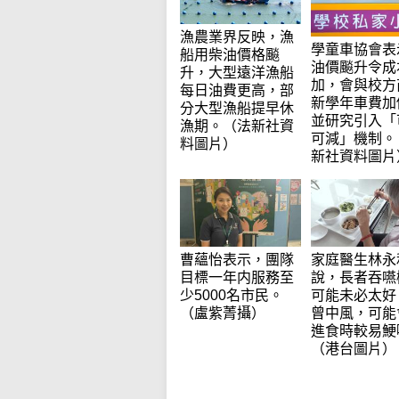
漁農業界反映，漁
學童車協會表
船用柴油價格飈
油價飈升令成
升，大型遠洋漁船
加，會與校方
每日油費更高，部
新學年車費加
分大型漁船提早休
並研究引入「
漁期。（法新社資
可減」機制。
料圖片）
新社資料圖片
曹蘊怡表示，團隊
家庭醫生林永
目標一年内服務至
說，長者吞嚥
少5000名市民。
可能未必太好
（盧紫菁攝）
曾中風，可能
進食時較易鯁
（港台圖片）