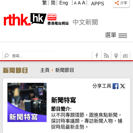
A
繁
简
Eng
A
A
APPS
選單
S
e
a
主頁
新聞節目
r
c
h
分享工具
新聞特寫
節目簡介:
以不同專題環節，跟進焦點新聞，
探討時事議題，專訪新聞人物，捕
捉時局最新走勢。