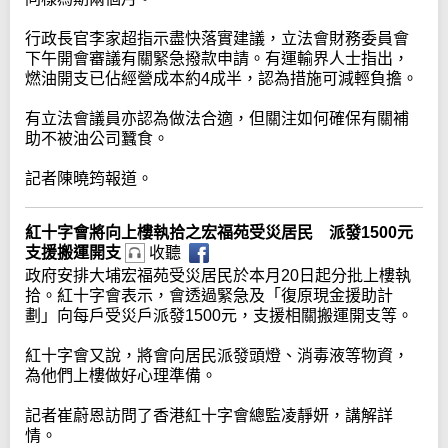
行政長官李家超指示盡快落實建議，立法會財務委員會
下午開會審議有關緊急撥款申請。有運輸界人士指出，
燃油開支已佔經營成本約4成半，認為措施可減輕負擔。
有立法會議員亦認為做法合適，但關注如何確保有關補
助不被油公司蠶食。
記者陳曉筠報道。
紅十字會將向上樓執拾之宏福苑受災居民 派發1500元
支援搬運開支
收聽
政府安排大埔宏福苑受災居民於本月20日起分批上樓執
拾。紅十字會表示，會透過緊急及「復原現金援助計
劃」向每戶受災戶派發1500元，支援相關搬運開支等。
紅十字會又說，將會向居民派發頭燈、消毒液等物資，
為他們上樓做好心理準備。
記者崔蔚恩訪問了香港紅十字會總監凌靜妍，講解詳
情。