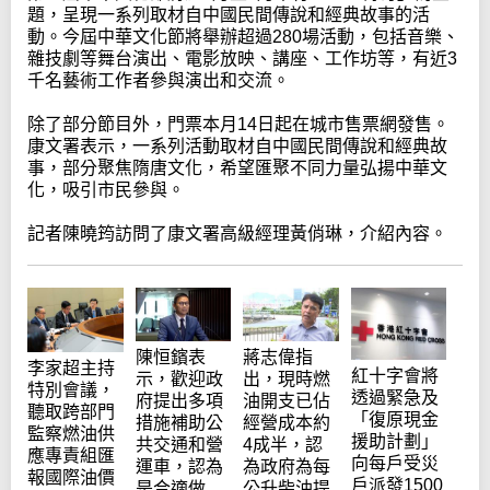
題，呈現一系列取材自中國民間傳說和經典故事的活
動。今屆中華文化節將舉辦超過280場活動，包括音樂、
雜技劇等舞台演出、電影放映、講座、工作坊等，有近3
千名藝術工作者參與演出和交流。
除了部分節目外，門票本月14日起在城市售票網發售。
康文署表示，一系列活動取材自中國民間傳說和經典故
事，部分聚焦隋唐文化，希望匯聚不同力量弘揚中華文
化，吸引市民參與。
記者陳曉筠訪問了康文署高級經理黃俏琳，介紹內容。
陳恒鑌表
蔣志偉指
李家超主持
紅十字會將
示，歡迎政
出，現時燃
特別會議，
透過緊急及
府提出多項
油開支已佔
聽取跨部門
「復原現金
措施補助公
經營成本約
監察燃油供
援助計劃」
共交通和營
4成半，認
應專責組匯
向每戶受災
運車，認為
為政府為每
報國際油價
戶派發1500
是合適做
公升柴油提