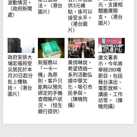
波動情況。
元，支援相
法。（港台
供3元補
（政府新聞
關搬運開
圖片）
貼，係可以
處）
支。（港台
接受水平。
圖片）
（港台圖
片）
政府安排大
康文署表
新服務以
黃俏琳說，
埔宏福苑受
示，今年將
「一卡一
希望透過一
災居民於本
舉辦280場
機」為原
系列活動弘
月20日起分
節目，包括
則，客戶只
揚中華文
批上樓執
舞台演出、
能夠以預先
化，吸引市
拾。（港台
電影放映、
綁定的手機
民參與。
圖片）
講座、工作
查閱帳戶狀
（陳曉筠
坊等。（陳
況。（恒生
攝）
曉筠攝）
銀行提供）