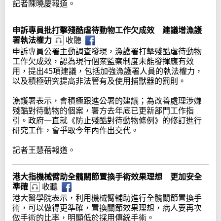
記者陳曉慶報道。
申訴專員批打擊殘酷虐待動物工作欠成效 建議增漁護
署執法權力
收聽
申訴專員公署主動調查發現，漁護署打擊殘酷虐待動物
工作欠成效，認為現行個案監察制度未能發揮應有效
用，提出45項建議，包括加強漁護署人員的執法權力，
以及積極研究提高非法管有及使用捕獸器的罰則。
漁護署表示，會積極跟進公署的建議；為改善處理涉嫌
殘酷對待動物的個案，署方去年底已更新部門工作指
引。政府一直就《防止殘酷對待動物條例》的修訂進行
研究工作，會爭取今年內作出交代。
記者王慧蓓報道。
港大指機械臂助全髖關節置換手術效果理想 更加安全
準確
收聽
港大醫學院表示，利用機械臂輔助進行全髖關節置換手
術，可以做得更準確，置換關節效果理想，病人要再次
做手術的比率，明顯低於採用傳統手術。