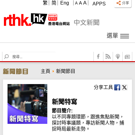
A
繁
简
Eng
A
A
APPS
選單
S
e
a
主頁
新聞節目
r
c
h
分享工具
新聞特寫
節目簡介:
以不同專題環節，跟進焦點新聞，
探討時事議題，專訪新聞人物，捕
捉時局最新走勢。