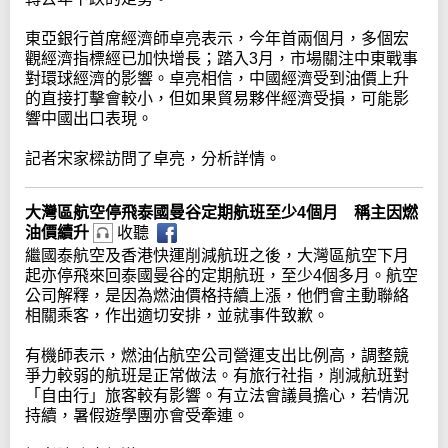
東亞銀行首席經濟師卓亮表示，今年首兩個月，多個宏
觀經濟指標經已加快增長；踏入3月，市場關注中東戰事
對環球經濟的影響。卓亮相信，中國經濟受到油價上升
的直接打擊會較小，但如果貿易夥伴經濟受損，可能影
響中國出口表現。
記者宋家樑訪問了卓亮，分析詳情。
大灣區航空停飛泰國曼谷定期航班至少4個月 稱主因燃
油價續升
收聽
繼國泰航空及香港快運削減航班之後，大灣區航空下月
起亦停飛來回泰國曼谷的定期航班，至少4個多月。航空
公司解釋，是因為燃油價格持續上漲，他們會主動聯絡
相關乘客，作出適切安排，並就事件致歉。
有機師表示，燃油佔航空公司營運支出比例高，調整競
爭力較弱的航班是正常做法。有旅行社指，削減航班對
「自由行」旅客較有影響。有立法會議員擔心，若情況
持續，暑假遊學團亦會受牽連。