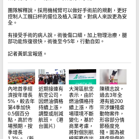
團隊解釋說，採用機械臂可以做好手術前的規劃，更好
控制人工髖臼杯的擺位及植入深度，對病人來說更為安
全。
有接受手術的病人說，術後傷口細，加上物理治療，腿
部功能恢復很快，術後至今5年，行動自如。
記者黃凱宜報道。
內地首季經
近期接連有
大灣區航空
陳積志說，
濟按年增長
航空公司，
表示，由於
過去3年全
5%，較去年
因燃油價格
燃油價格持
港有逾200
第4季加快
持續上漲，
續上漲，市
宗涉嫌殘虐
0.5個百分
調整或削減
場環境不斷
動物案件，
點，高於市
航班。（港
變化，基於
形容部分情
場預期，按
台圖片）
商業考慮，
節極度兇
季增長
將對個別航
殘。圖為被
1.3%。（新
線服務作出
殘虐受傷的