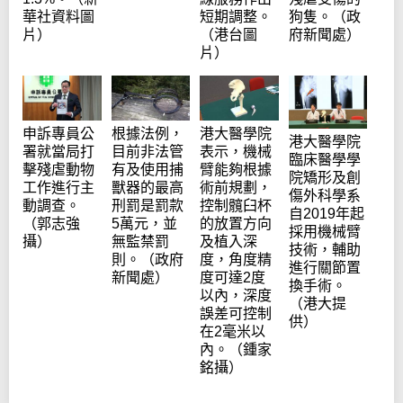
華社資料圖
短期調整。
狗隻。（政
片）
（港台圖
府新聞處）
片）
申訴專員公
根據法例，
港大醫學院
港大醫學院
署就當局打
目前非法管
表示，機械
臨床醫學學
擊殘虐動物
有及使用捕
臂能夠根據
院矯形及創
工作進行主
獸器的最高
術前規劃，
傷外科學系
動調查。
刑罰是罰款
控制髖臼杯
自2019年起
（郭志強
5萬元，並
的放置方向
採用機械臂
攝）
無監禁罰
及植入深
技術，輔助
則。（政府
度，角度精
進行關節置
新聞處）
度可達2度
換手術。
以內，深度
（港大提
誤差可控制
供）
在2毫米以
內。（鍾家
銘攝）