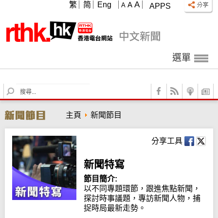
A
繁
简
Eng
A
A
APPS
選單
S
e
a
主頁
新聞節目
r
c
h
分享工具
新聞特寫
節目簡介:
以不同專題環節，跟進焦點新聞，
探討時事議題，專訪新聞人物，捕
捉時局最新走勢。