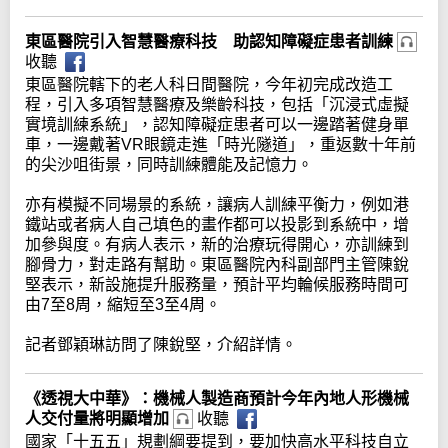
東區醫院引入智慧醫療科技 助認知障礙症患者訓練
收聽
東區醫院轄下的老人科日間醫院，今年初完成改造工
程，引入多項智慧醫療及樂齡科技，包括「沉浸式虛擬
實境訓練系統」，認知障礙症患者可以一邊踏著健身單
車，一邊戴著VR眼鏡走進「時光隧道」，重返數十年前
的尖沙咀街景，同時訓練體能及記憶力。
亦有模擬不同場景的系統，讓病人訓練平衡力，例如港
鐵站或者病人自己填色的畫作都可以投影到系統中，增
加參與度。有病人表示，新的治療玩得開心，亦訓練到
腳骨力，對走路有幫助。東區醫院內科副部門主管陳銳
堅表示，新設施提升服務量，預計平均輪候服務時間可
由7至8周，縮短至3至4周。
記者鄧穎琳訪問了陳銳堅，介紹詳情。
《透視大中華》：機械人製造商預計今年內地人形機械
人交付量將明顯增加
收聽
國家「十五五」規劃綱要提到，要加快高水平科技自立