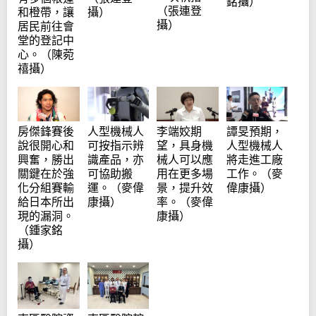
銘攝）
（張連登
和橙帶，讓
攝）
攝）
居民前往會
堂的登記中
心。（陳菀
禧攝）
房傑鋒賽後
人型機械人
李端姣期
譚旻預期，
說很開心和
可按指示辨
望，具身機
人型機械人
興奮，勝出
識產品，亦
械人可以應
將走進工廠
關鍵在於強
可協助搬
用在更多場
工作。（麥
化分組賽輸
運。（麥偉
景，提升效
偉康攝）
給日本所出
康攝）
率。（麥偉
現的漏洞。
康攝）
（鍾家銘
攝）