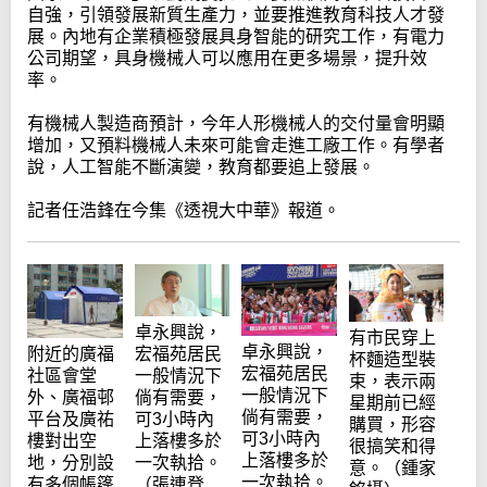
自強，引領發展新質生產力，並要推進教育科技人才發
展。內地有企業積極發展具身智能的研究工作，有電力
公司期望，具身機械人可以應用在更多場景，提升效
率。
有機械人製造商預計，今年人形機械人的交付量會明顯
增加，又預料機械人未來可能會走進工廠工作。有學者
說，人工智能不斷演變，教育都要追上發展。
記者任浩鋒在今集《透視大中華》報道。
卓永興說，
有市民穿上
卓永興說，
附近的廣福
宏福苑居民
杯麵造型裝
宏福苑居民
社區會堂
一般情況下
束，表示兩
一般情況下
外、廣福邨
倘有需要，
星期前已經
倘有需要，
平台及廣祐
可3小時內
購買，形容
可3小時內
樓對出空
上落樓多於
很搞笑和得
上落樓多於
地，分別設
一次執拾。
意。（鍾家
一次執拾。
有多個帳篷
（張連登