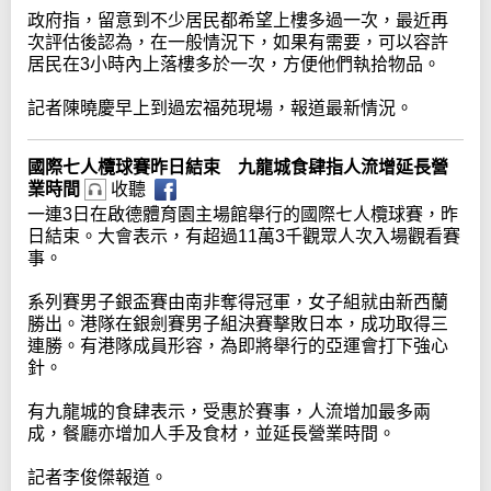
政府指，留意到不少居民都希望上樓多過一次，最近再
次評估後認為，在一般情況下，如果有需要，可以容許
居民在3小時內上落樓多於一次，方便他們執拾物品。
記者陳曉慶早上到過宏福苑現場，報道最新情況。
國際七人欖球賽昨日結束 九龍城食肆指人流增延長營
業時間
收聽
一連3日在啟德體育園主場館舉行的國際七人欖球賽，昨
日結束。大會表示，有超過11萬3千觀眾人次入場觀看賽
事。
系列賽男子銀盃賽由南非奪得冠軍，女子組就由新西蘭
勝出。港隊在銀劍賽男子組決賽擊敗日本，成功取得三
連勝。有港隊成員形容，為即將舉行的亞運會打下強心
針。
有九龍城的食肆表示，受惠於賽事，人流增加最多兩
成，餐廳亦增加人手及食材，並延長營業時間。
記者李俊傑報道。