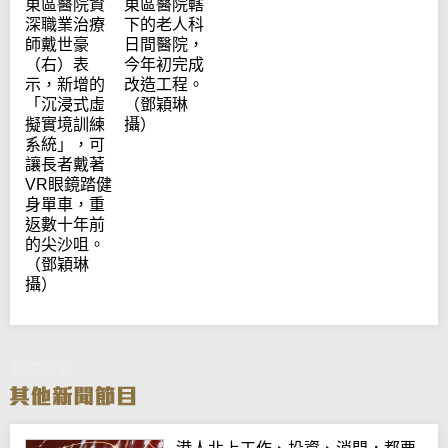
東區醫院資
東區醫院轄
深職業治療
下的老人科
師戴世豪
日間醫院，
（右）表
今年初完成
示，新增的
改造工程。
「沉浸式虛
（鄧穎琳
擬實境訓練
攝）
系統」，可
讓長者戴著
VR眼鏡踏健
身單車，重
返數十年前
的尖沙咀。
（鄧穎琳
攝）
新聞特寫