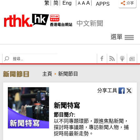
A
繁
简
Eng
A
A
APPS
選單
S
e
a
主頁
新聞節目
r
c
h
分享工具
新聞特寫
節目簡介:
以不同專題環節，跟進焦點新聞，
探討時事議題，專訪新聞人物，捕
捉時局最新走勢。