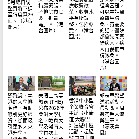
5月燃料調
持續緊張，
療收費改
經濟困難，
整費將下調
不排除市民
革，收費水
可以申請醫
至每度電26
要「捱貴
平有所調
療費用減
仙。（港台
電」。（港
整，包括藥
免，有需要
圖片）
台圖片）
費。（港台
的話，醫院
圖片）
都會先開藥
給病人，病
人再後補申
請減免。
（港台圖
片）
鄧飛說，本
泰晤士高等
郭志華希望
香港中小型
港的大學排
教育 (THE)
透過活動，
企業聯合會
名佳，有助
公布2026年
帶動區內周
主辦《小街
吸引更好師
亞洲大學排
邊商戶人流
道 大聯盟
資，從而吸
名，教育大
與生意。
》漫遊中區
引更多人來
學及嶺南大
（廖漢榮
活動，超過
港升學。
學首次上
攝）
50間中上環