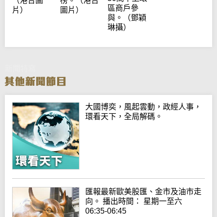
（港台圖
榜。（港台
區商戶參
片）
圖片）
與。（鄧穎
琳攝）
新聞特寫
大國博奕，風起雲動，政經人事，
環看天下，全局解碼。
匯報最新歐美股匯、金市及油市走
向。 播出時間： 星期一至六
06:35-06:45