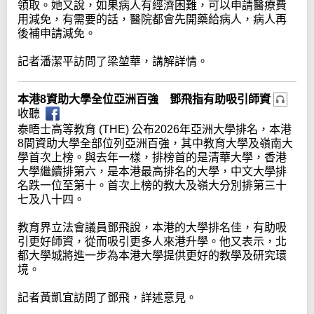
領取。她又說，如果病人有經濟困難，可以申請醫療費
用減免，有需要的話，醫院都會先開藥給病人，病人再
後補申請減免。
記者潘潔平訪問了梁堃華，講解詳情。
本港8資助大學全位亞洲百強 鄧飛指有助吸引師資
收聽
泰晤士高等教育 (THE) 公布2026年亞洲大學排名，本港
8間資助大學全部位列亞洲百強，其中教育大學及嶺南大
學首次上榜。與去年一樣，排榜首的是清華大學，香港
大學繼續排第六，是本港最高排名的大學，中文大學排
名跌一位至第十。首次上榜的教大及嶺大分別排第三十
七及八十四。
教育界立法會議員鄧飛說，本港的大學排名佳，有助吸
引更好師資，從而吸引更多人來港升學。他又表示，北
都大學城將進一步為本港大學提供更好的教學及研究環
境。
記者黃凱宜訪問了鄧飛，詳述意見。