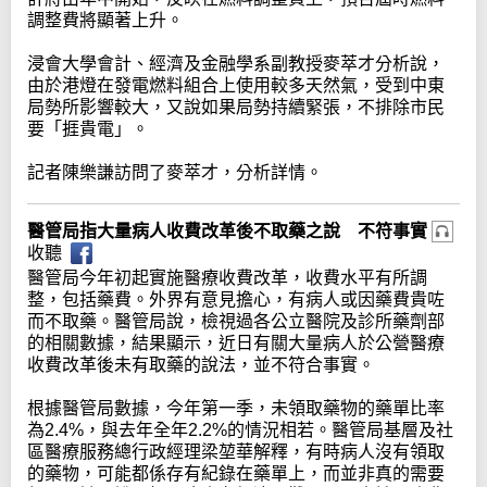
調整費將顯著上升。
浸會大學會計、經濟及金融學系副教授麥萃才分析說，
由於港燈在發電燃料組合上使用較多天然氣，受到中東
局勢所影響較大，又說如果局勢持續緊張，不排除市民
要「捱貴電」。
記者陳樂謙訪問了麥萃才，分析詳情。
醫管局指大量病人收費改革後不取藥之說 不符事實
收聽
醫管局今年初起實施醫療收費改革，收費水平有所調
整，包括藥費。外界有意見擔心，有病人或因藥費貴咗
而不取藥。醫管局說，檢視過各公立醫院及診所藥劑部
的相關數據，結果顯示，近日有關大量病人於公營醫療
收費改革後未有取藥的說法，並不符合事實。
根據醫管局數據，今年第一季，未領取藥物的藥單比率
為2.4%，與去年全年2.2%的情況相若。醫管局基層及社
區醫療服務總行政經理梁堃華解釋，有時病人沒有領取
的藥物，可能都係存有紀錄在藥單上，而並非真的需要