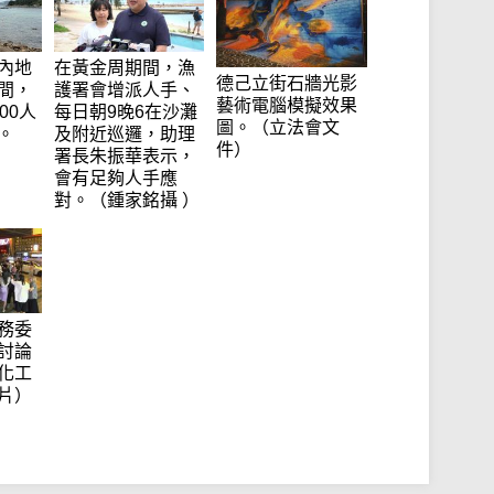
內地
在黃金周期間，漁
德己立街石牆光影
間，
護署會增派人手、
藝術電腦模擬效果
00人
每日朝9晚6在沙灘
圖。（立法會文
。
及附近巡邏，助理
件）
署長朱振華表示，
會有足夠人手應
對。（鍾家銘攝 ）
務委
討論
化工
片）