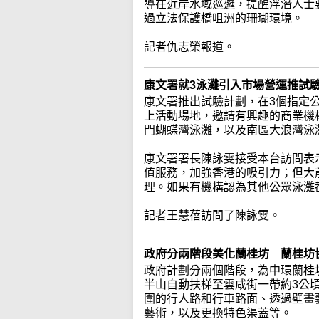
導在近岸水域巡邏，提醒浮潛人士
過立法保護橋咀洲的珊瑚環境。
記者仇志榮報道。
康文署就3泳灘引入市場營運推試
康文署推出試驗計劃，在3個指定
上活動場地，邀請有興趣的商業機
門蝴蝶灣泳灘，以及南區大浪灣泳
康文署署長陳詠雯接受本台訪問表
值服務，加強香港的吸引力；但大
理。如果有機構認為其他公眾泳灘
記者王慧蓓訪問了陳詠雯。
政府分兩階段美化蘭桂坊 蘭桂坊
政府計劃分兩個階段，為中環蘭桂
半山自動扶梯至雲咸街一帶約3公
圍的行人路和行車路面、透過壁畫
藝術，以及更換特色渠蓋等。