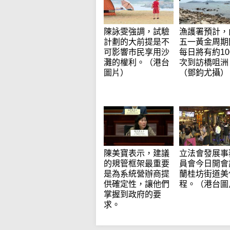
陳詠雯強調，試驗
漁護署預計，
計劃的大前提是不
五一黃金周期
可影響市民享用沙
每日將有約10
灘的權利。（港台
次到訪橋咀洲
圖片）
（鄧鈞尤攝）
陳美寶表示，建議
立法會發展事
的規管框架最重要
員會今日開會
是為系統營辦商提
蘭桂坊街道美
供確定性，讓他們
程。（港台圖
掌握到政府的要
求。