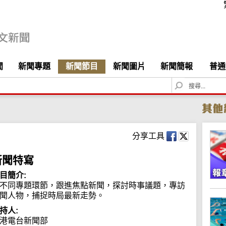
聞
新聞專題
新聞節目
新聞圖片
新聞簡報
普通
S
e
a
r
c
h
分享工具
新聞特寫
目簡介:
不同專題環節，跟進焦點新聞，探討時事議題，專訪
聞人物，捕捉時局最新走勢。
持人:
港電台新聞部