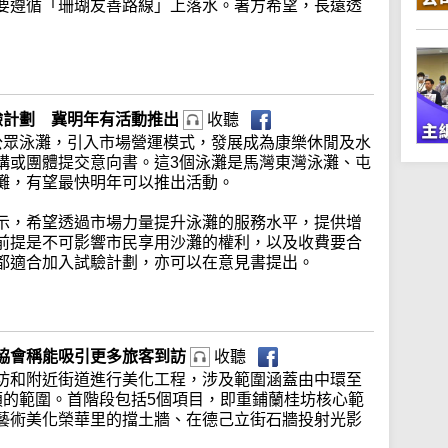
要遵循「珊瑚友善路線」上落水。署方希望，長遠透
驗計劃 冀明年有活動推出
收聽
公眾泳灘，引入市場營運模式，發展成為康樂休閒及水
構或團體提交意向書。這3個泳灘是馬灣東灣泳灘、屯
灘，有望最快明年可以推出活動。
示，希望透過市場力量提升泳灘的服務水平，提供增
前提是不可影響市民享用沙灘的權利，以及收費要合
都適合加入試驗計劃，亦可以在意見書提出。
協會稱能吸引更多旅客到訪
收聽
坊和附近街道進行美化工程，涉及範圍涵蓋由中環至
頃的範圍。首階段包括5個項目，即重鋪蘭桂坊核心範
藝術美化榮華里的擋土牆、在德己立街石牆投射光影