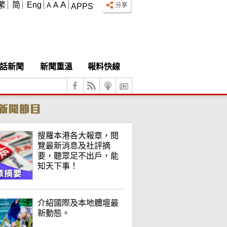
A
繁
简
Eng
A
A
APPS
話新聞
新聞重溫
報料快線
搜羅本港各大報章，閱
覽最新消息及社評摘
要，聽眾足不出戶，能
知天下事！
介紹國際及本地體壇最
新動態。