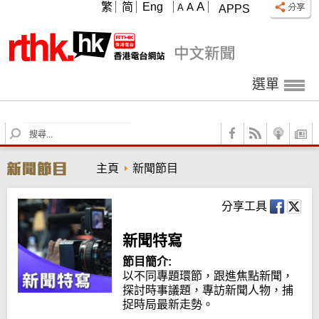
A
繁
简
Eng
A
A
APPS
選單
S
e
a
主頁
新聞節目
r
c
h
分享工具
新聞特寫
節目簡介:
以不同專題環節，跟進焦點新聞，
探討時事議題，專訪新聞人物，捕
捉時局最新走勢。