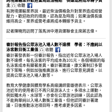
跨境運輸業界歡迎當局燃油補貼 長遠或將成本轉予貨
主
收聽
有跨境運輸業界說，最近柴油價格急升對業界造成經營
壓力，歡迎政府的措施，認為是及時雨；如果油價長遠
維持高企，業界或需考慮將成本轉嫁予貨主。
記者陳曉筠訪問了落馬洲中港貨運聯會主席蔣志偉。
審計報告指公眾泳池入場人數不達標 學者：不應純以
泳客數目衡工量值
收聽
審計署發表新一份審計報告，指出近年公眾泳池入場人
數不達標，每名泳客的平均成本為101元，各個場館的每
名泳客成本有顯著差異。審計署建議，康文署制訂多管
齊下策略，例如加強推廣游泳、進行公眾意見調查，以
提高公眾泳池入場人數等。
教育大學健康與體育學系高級講師雷雄德表示，公眾泳
池近年的使用者已不再只是游泳人士，多項水上運動，
例如獨木舟、水球等，亦會在公眾游池訓練，因此認為
不能夠單純以入場人數衡工量值。但他認同審計署建
議，日後推動泳池項目時，應考慮更多因素。