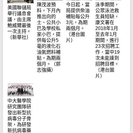
陳茂波預
今日起，當
泳季期間，
美國聯儲局
料，下月內
局提供柴油
公眾泳池救
舉行議息會
推出向的
補貼每公升
生員短缺，
議，由主席
士、公共小
3元，為期
康文署在
鮑威爾最後
巴及學校私
兩個月。
2018年1月
一次主持。
家小巴，提
（港台圖
至去年1月
（新華社）
供每公升5
片）
期間，進行
毫的液化石
23次招聘工
油氣燃料補
作，當中19
貼，為期兩
次未能達到
個月。（郭
招聘目標。
志強攝）
（港台圖
片）
中大醫學院
研究團隊研
發出新型抗
病毒分子骨
架，為研發
新抗病毒藥