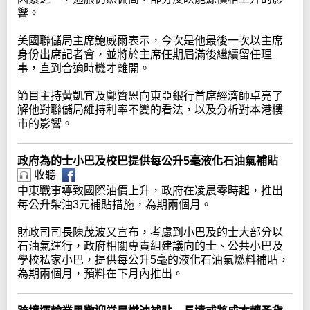
響。
美國聯儲局主席鮑威爾表示，今次是他最後一次以主席
身份出席記者會，並將於主席任期屆滿後繼續留任理
事，直到合適時機才離開。
節目主持黃凱宜及鄺贊恩向東亞銀行首席經濟師卓亮了
解他對聯儲局維持利率不變的看法，以及分析對本港樓
市的影響。
政府為的士小巴及校巴提供每公升5毫液化石油氣補貼
收聽
中東戰事導致國際油價上升，政府在凌晨零時起，推出
每公升柴油3元補貼措施，為期兩個月。
財政司司長陳茂波又宣布，考慮到小巴及的士大部分以
石油氣運行，政府相關專責組建議向的士、公共小巴及
學校私家小巴，提供每公升5毫的液化石油氣燃料補貼，
為期兩個月，預料在下月內推出。