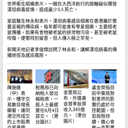
世界衛生組織表示，一艘在大西洋航行的遊輪疑似爆發
漢坦病毒疫情，造成最少3人死亡。
家庭醫生林永和表示，漢坦病毒感染個案在香港屬於需
要呈報的傳染病，每年都可能會有零星個案。主要經老
鼠傳播，如果有食物被老鼠的排泄物污染，甚至被老鼠
咬傷，便需特別留意，但人傳人極之罕見。
新聞天地記者李俊傑訪問了林永和，講解漢坦病毒的傳
播途徑及感染風險。
陳施維
稅務局已向
盧金榮指目
金管局公
（中）表
納稅人發出
前中東局勢
布，外匯基
示，樓宇交
報稅表，一
對業界的影
金首季投資
易數目增長
般人士最遲
響仍處於可
收入345億
顯著，連同
要在6月4日
控範圍，但
元。（港台
港交所成交
提交。（港
若局勢持
圖片）
的上市股票
台圖片）
續，擔心會
交易量龐
進一步影響