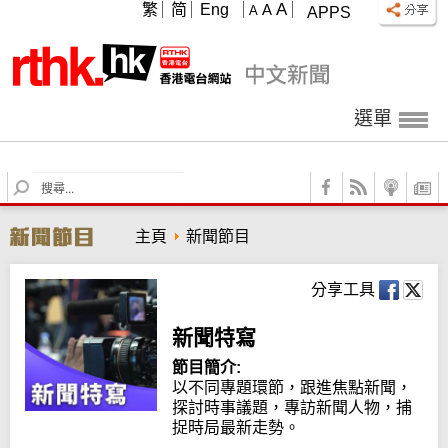
A
繁
简
Eng
A
A
APPS
選單
S
e
a
主頁
新聞節目
r
c
h
分享工具
新聞特寫
節目簡介:
以不同專題環節，跟進焦點新聞，
探討時事議題，專訪新聞人物，捕
捉時局最新走勢。