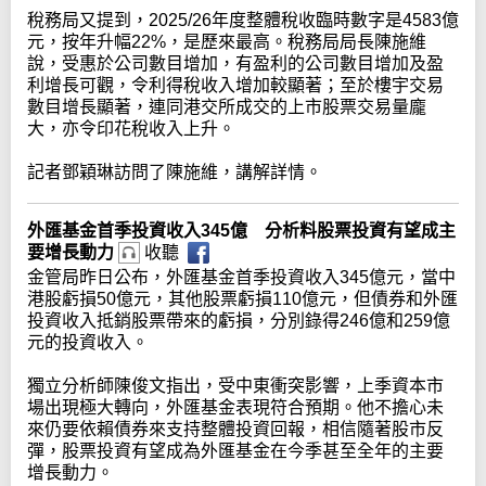
稅務局又提到，2025/26年度整體稅收臨時數字是4583億
元，按年升幅22%，是歷來最高。稅務局局長陳施維
說，受惠於公司數目增加，有盈利的公司數目增加及盈
利增長可觀，令利得稅收入增加較顯著；至於樓宇交易
數目增長顯著，連同港交所成交的上市股票交易量龐
大，亦令印花稅收入上升。
記者鄧穎琳訪問了陳施維，講解詳情。
外匯基金首季投資收入345億 分析料股票投資有望成主
要增長動力
收聽
金管局昨日公布，外匯基金首季投資收入345億元，當中
港股虧損50億元，其他股票虧損110億元，但債券和外匯
投資收入抵銷股票帶來的虧損，分別錄得246億和259億
元的投資收入。
獨立分析師陳俊文指出，受中東衝突影響，上季資本市
場出現極大轉向，外匯基金表現符合預期。他不擔心未
來仍要依賴債券來支持整體投資回報，相信隨著股市反
彈，股票投資有望成為外匯基金在今季甚至全年的主要
增長動力。