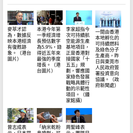
麥萃才認
本港今年第
李家超指今
一間由香港
為，數據反
一季經濟增
次可持續航
本地孵化的
映本港經濟
長預估數字
空能源生產
可持續燃料
有復甦跡
為5.9%，錄
基地項目，
及綠色分子
象。（港台
得近五年來
正是香港對
生產商，昨
圖片）
最強的季度
接國家「十
日與東莞市
增長。（港
五五」規
人民政府簽
台圖片）
劃，響應國
署投資意向
家綠色發展
協議。（政
戰略具體行
府新聞處）
動的示範性
項目。（鍾
家銘攝）
曾志成表
「納米乾粉
周聖峰表