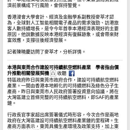
濟前景構成下行風險，會保持警覺。
香港浸會大學會計、經濟及金融學系副教授麥萃才認
為，全球對人工智能相關電子產品的需求強勁、訪港旅
客人數持續增長，是令今年首季本港經濟表現好的主要
原因，他說數據反映本港經濟有復蘇跡象，或會帶來財
富效應，支撐往後經濟發展。
記者陳曉慶訪問了麥萃才，分析詳情。
本港與東莞合作建設可持續航空燃料產業 學者指由價
升推動相關發展契機
收聽
特區政府昨日與東莞市政府合作，建設可持續航空燃料
產業。一間由香港本地孵化的可持續燃料及綠色分子生
產商，昨日與東莞市人民政府簽署投資意向協議，將在
大灣區建立首條完整的可持續航空燃料，即SAF的產業
鏈。
行政長官李家超出席簽署儀式時形容，今次合作是兩地
政府在大灣區建設可持續航空燃料產業鏈的里程碑。生
產商方面表示，東莞具備生產環境及政策支持，加上東