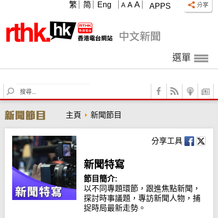
A
繁
简
Eng
A
A
APPS
選單
S
e
a
主頁
新聞節目
r
c
h
分享工具
新聞特寫
節目簡介:
以不同專題環節，跟進焦點新聞，
探討時事議題，專訪新聞人物，捕
捉時局最新走勢。