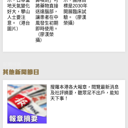
示，日本當
鼻噴劑」可
示，團隊目
地天氣變化
將藥物直接
標是2030年
好大，攀山
送達腦部，
開展臨床試
人士要注
讓患者在中
驗。（廖漢
意。（港台
風發生初期
榮攝）
圖片）
即時使用。
（廖漢榮
攝）
新聞特寫
搜羅本港各大報章，閱覽最新消息
及社評摘要，聽眾足不出戶，能知
天下事！