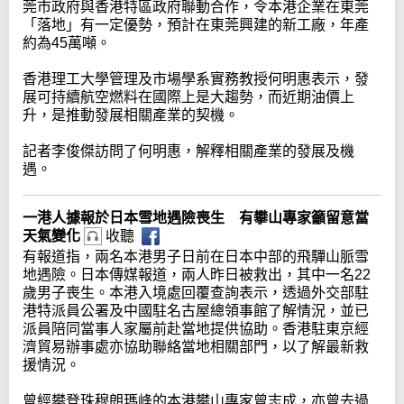
莞市政府與香港特區政府聯動合作，令本港企業在東莞
「落地」有一定優勢，預計在東莞興建的新工廠，年產
約為45萬噸。
香港理工大學管理及市場學系實務教授何明惠表示，發
展可持續航空燃料在國際上是大趨勢，而近期油價上
升，是推動發展相關產業的契機。
記者李俊傑訪問了何明惠，解釋相關產業的發展及機
遇。
一港人據報於日本雪地遇險喪生 有攀山專家籲留意當
天氣變化
收聽
有報道指，兩名本港男子日前在日本中部的飛驒山脈雪
地遇險。日本傳媒報道，兩人昨日被救出，其中一名22
歲男子喪生。本港入境處回覆查詢表示，透過外交部駐
港特派員公署及中國駐名古屋總領事館了解情況，並已
派員陪同當事人家屬前赴當地提供協助。香港駐東京經
濟貿易辦事處亦協助聯絡當地相關部門，以了解最新救
援情況。
曾經攀登珠穆朗瑪峰的本港攀山專家曾志成，亦曾去過