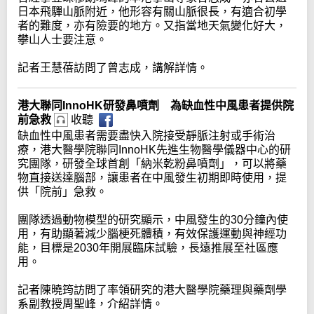
日本飛驒山脈附近，他形容有關山脈很長，有適合初學
者的難度，亦有險要的地方。又指當地天氣變化好大，
攀山人士要注意。
記者王慧蓓訪問了曾志成，講解詳情。
港大聯同InnoHK研發鼻噴劑 為缺血性中風患者提供院
前急救
收聽
缺血性中風患者需要盡快入院接受靜脈注射或手術治
療，港大醫學院聯同InnoHK先進生物醫學儀器中心的研
究團隊，研發全球首創「納米乾粉鼻噴劑」，可以將藥
物直接送達腦部，讓患者在中風發生初期即時使用，提
供「院前」急救。
團隊透過動物模型的研究顯示，中風發生的30分鐘內使
用，有助顯著減少腦梗死體積，有效保護運動與神經功
能，目標是2030年開展臨床試驗，長遠推展至社區應
用。
記者陳曉筠訪問了率領研究的港大醫學院藥理與藥劑學
系副教授周聖峰，介紹詳情。