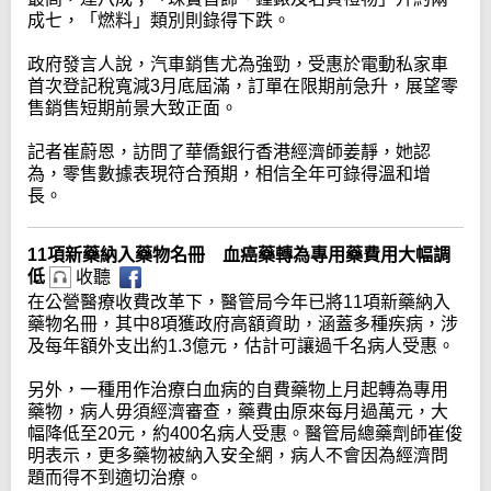
成七，「燃料」類別則錄得下跌。
政府發言人說，汽車銷售尤為強勁，受惠於電動私家車
首次登記稅寬減3月底屆滿，訂單在限期前急升，展望零
售銷售短期前景大致正面。
記者崔蔚恩，訪問了華僑銀行香港經濟師姜靜，她認
為，零售數據表現符合預期，相信全年可錄得溫和增
長。
11項新藥納入藥物名冊 血癌藥轉為專用藥費用大幅調
低
收聽
在公營醫療收費改革下，醫管局今年已將11項新藥納入
藥物名冊，其中8項獲政府高額資助，涵蓋多種疾病，涉
及每年額外支出約1.3億元，估計可讓過千名病人受惠。
另外，一種用作治療白血病的自費藥物上月起轉為專用
藥物，病人毋須經濟審查，藥費由原來每月過萬元，大
幅降低至20元，約400名病人受惠。醫管局總藥劑師崔俊
明表示，更多藥物被納入安全網，病人不會因為經濟問
題而得不到適切治療。