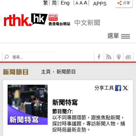
A
繁
简
Eng
A
A
APPS
選單
S
e
a
主頁
新聞節目
r
c
h
分享工具
新聞特寫
節目簡介:
以不同專題環節，跟進焦點新聞，
探討時事議題，專訪新聞人物，捕
捉時局最新走勢。