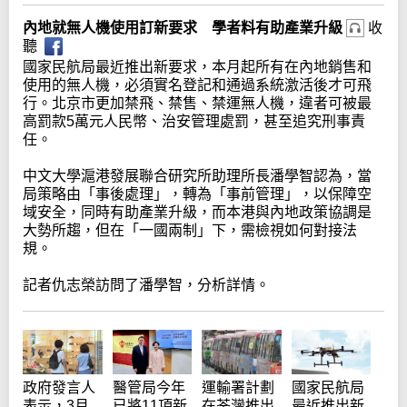
內地就無人機使用訂新要求 學者料有助產業升級
收
聽
國家民航局最近推出新要求，本月起所有在內地銷售和
使用的無人機，必須實名登記和通過系統激活後才可飛
行。北京市更加禁飛、禁售、禁運無人機，違者可被最
高罰款5萬元人民幣、治安管理處罰，甚至追究刑事責
任。
中文大學滬港發展聯合研究所助理所長潘學智認為，當
局策略由「事後處理」，轉為「事前管理」，以保障空
域安全，同時有助產業升級，而本港與內地政策協調是
大勢所趨，但在「一國兩制」下，需檢視如何對接法
規。
記者仇志榮訪問了潘學智，分析詳情。
政府發言人
醫管局今年
運輸署計劃
國家民航局
表示，3月
已將11項新
在荃灣推出
最近推出新