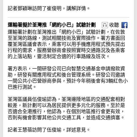
記者鄧穎琳訪問了崔俊明，講解詳情。
運輸署擬於荃灣推「網約小巴」試驗計劃
收聽
運輸署計劃在荃灣推出「網約小巴」試驗計劃，在佐敦
至荃灣的路線，測試相關技術及實際操作。署方書面回
覆荃灣區議會表示，乘客可以用手機應用程式預先提出
行程的需求，服務營辦商會按照實時交通路況及各乘客
的上落站點，靈活制定合適的行車路線及班次。
署方表示，一間研發公司已向智慧交通基金申請撥款資
助，研發有關應用程式和後台管理系統。研發公司邀請
一間公共小巴營辦商參與，預計今年稍後會有3輛紅色小
巴進行測試。
荃灣區議員伍俊瑜認為，荃灣邊陲地區的交通配套相對
較差，新計劃可以為居民提供更多元化的服務。至於是
否適合全港推行，他認為，在個別地區推行會更有效，
否則有機會影響其他公共交通工具，並造成交通擠塞。
記者王慧蓓訪問了伍俊瑜，詳述意見。