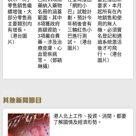
零售銷售繼
藥納入藥物
「網約小
要求，本月
續增強，大
名冊的涵蓋
巴」試驗計
起所有在內
部分零售商
範圍，其中
劃，預計今
地銷售和使
主要類別均
8項獲政府
年稍後會有
用的無人
有增長。
高額資助、
三輛紅色小
機，必須實
（港台圖
3項屬自費
巴進行測
名登記和通
片）
藥，涉及治
試。（港台
過系統激活
療皮膚、心
圖片）
後才可飛
血管疾病
行。（港台
等。（鄧穎
圖片）
琳攝）
新聞特寫
港人北上工作、投資、消閒，都要
了解國情及經濟形勢。