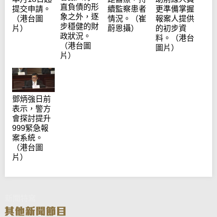
直負債的形
提交申請。
續監察患者
更準備掌握
象之外，逐
（港台圖
情況。（崔
報案人提供
步穩健的財
片）
蔚恩攝）
的初步資
政狀況。
料。（港台
（港台圖
圖片）
片）
鄧炳強日前
表示，警方
會探討提升
999緊急報
案系統。
（港台圖
片）
新聞特寫