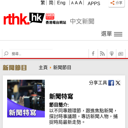
A
繁
简
Eng
A
A
APPS
選單
S
e
a
主頁
新聞節目
r
c
h
分享工具
新聞特寫
節目簡介:
以不同專題環節，跟進焦點新聞，
探討時事議題，專訪新聞人物，捕
捉時局最新走勢。