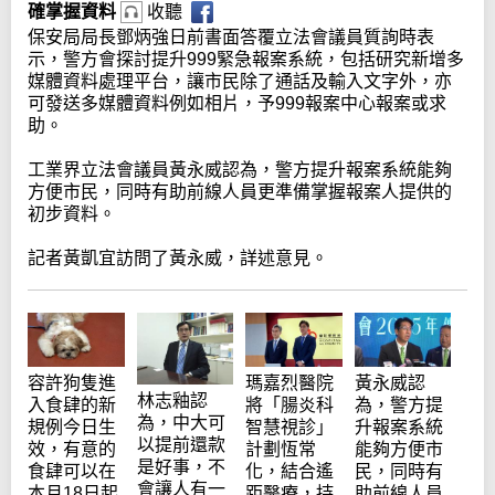
確掌握資料
收聽
保安局局長鄧炳強日前書面答覆立法會議員質詢時表
示，警方會探討提升999緊急報案系統，包括研究新增多
媒體資料處理平台，讓市民除了通話及輸入文字外，亦
可發送多媒體資料例如相片，予999報案中心報案或求
助。
工業界立法會議員黃永威認為，警方提升報案系統能夠
方便市民，同時有助前線人員更準備掌握報案人提供的
初步資料。
記者黃凱宜訪問了黃永威，詳述意見。
容許狗隻進
瑪嘉烈醫院
黃永威認
林志釉認
入食肆的新
將「腸炎科
為，警方提
為，中大可
規例今日生
智慧視診」
升報案系統
以提前還款
效，有意的
計劃恆常
能夠方便市
是好事，不
食肆可以在
化，結合遙
民，同時有
會讓人有一
本月18日起
距醫療，持
助前線人員