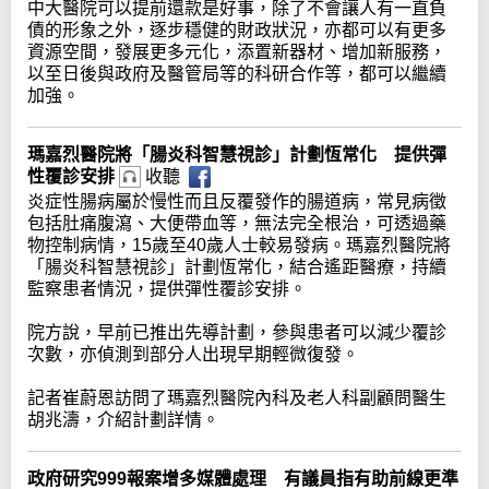
中大醫院可以提前還款是好事，除了不會讓人有一直負
債的形象之外，逐步穩健的財政狀況，亦都可以有更多
資源空間，發展更多元化，添置新器材、增加新服務，
以至日後與政府及醫管局等的科研合作等，都可以繼續
加強。
瑪嘉烈醫院將「腸炎科智慧視診」計劃恆常化 提供彈
性覆診安排
收聽
炎症性腸病屬於慢性而且反覆發作的腸道病，常見病徵
包括肚痛腹瀉、大便帶血等，無法完全根治，可透過藥
物控制病情，15歲至40歲人士較易發病。瑪嘉烈醫院將
「腸炎科智慧視診」計劃恆常化，結合遙距醫療，持續
監察患者情況，提供彈性覆診安排。
院方說，早前已推出先導計劃，參與患者可以減少覆診
次數，亦偵測到部分人出現早期輕微復發。
記者崔蔚恩訪問了瑪嘉烈醫院內科及老人科副顧問醫生
胡兆濤，介紹計劃詳情。
政府研究999報案增多媒體處理 有議員指有助前線更準