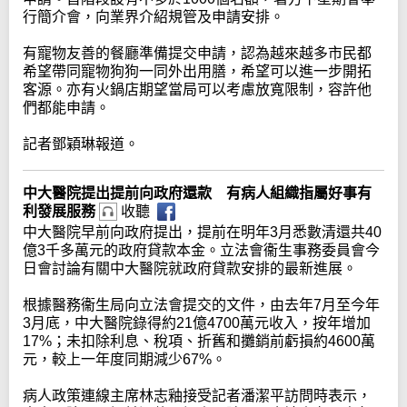
行簡介會，向業界介紹規管及申請安排。
有寵物友善的餐廳準備提交申請，認為越來越多市民都
希望帶同寵物狗狗一同外出用膳，希望可以進一步開拓
客源。亦有火鍋店期望當局可以考慮放寬限制，容許他
們都能申請。
記者鄧穎琳報道。
中大醫院提出提前向政府還款 有病人組織指屬好事有
利發展服務
收聽
中大醫院早前向政府提出，提前在明年3月悉數清還共40
億3千多萬元的政府貸款本金。立法會衞生事務委員會今
日會討論有關中大醫院就政府貸款安排的最新進展。
根據醫務衞生局向立法會提交的文件，由去年7月至今年
3月底，中大醫院錄得約21億4700萬元收入，按年增加
17%；未扣除利息、稅項、折舊和攤銷前虧損約4600萬
元，較上一年度同期減少67%。
病人政策連線主席林志釉接受記者潘潔平訪問時表示，