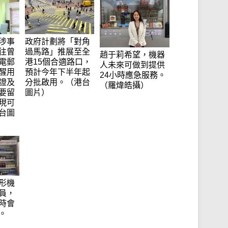
涉事
政府計劃將「對角
往曾
過馬路」推展至全
趙于莉希望，機器
電郵
港15個合適路口，
人未來可做到提供
醒用
預計今年下半年起
24小時應急服務。
證及
分批啟用。（港台
（羅煒皓攝）
要留
圖片）
現可
台圖
形機
員，
時會
。