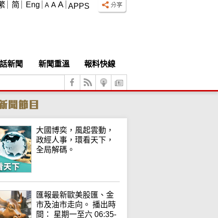
A
繁
简
Eng
A
A
APPS
話新聞
新聞重溫
報料快線
大國博奕，風起雲動，
政經人事，環看天下，
全局解碼。
匯報最新歐美股匯、金
市及油市走向。 播出時
間： 星期一至六 06:35-