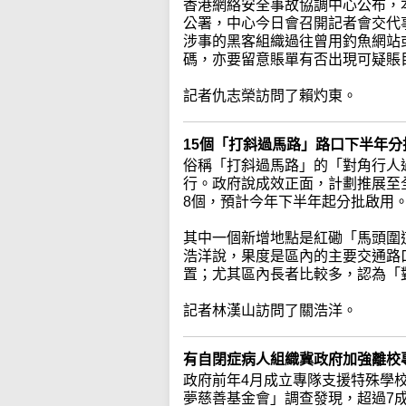
香港網絡安全事故協調中心公布，
公署，中心今日會召開記者會交代
涉事的黑客組織過往曾用釣魚網站
碼，亦要留意賬單有否出現可疑賬
記者仇志榮訪問了賴灼東。
15個「打斜過馬路」路口下半年
俗稱「打斜過馬路」的「對角行人
行。政府說成效正面，計劃推展至
8個，預計今年下半年起分批啟用
其中一個新增地點是紅磡「馬頭圍
浩洋說，果度是區內的主要交通路
置；尤其區內長者比較多，認為「
記者林漢山訪問了關浩洋。
有自閉症病人組織冀政府加強離校
政府前年4月成立專隊支援特殊學
夢慈善基金會」調查發現，超過7