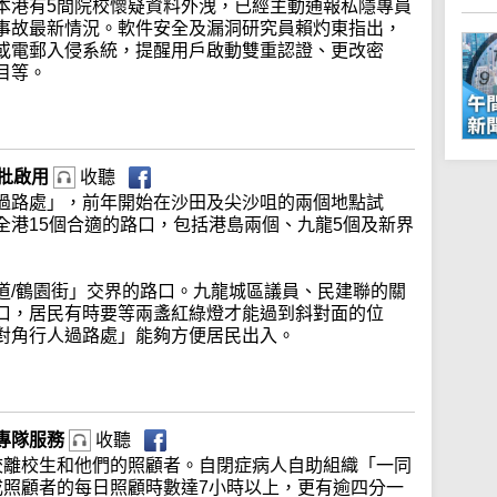
本港有5間院校懷疑資料外洩，已經主動通報私隱專員
事故最新情況。軟件安全及漏洞研究員賴灼東指出，
或電郵入侵系統，提醒用戶啟動雙重認證、更改密
目等。
分批啟用
收聽
過路處」，前年開始在沙田及尖沙咀的兩個地點試
全港15個合適的路口，包括港島兩個、九龍5個及新界
。
道/鶴園街」交界的路口。九龍城區議員、民建聯的關
口，居民有時要等兩盞紅綠燈才能過到斜對面的位
對角行人過路處」能夠方便居民出入。
專隊服務
收聽
校離校生和他們的照顧者。自閉症病人自助組織「一同
成照顧者的每日照顧時數達7小時以上，更有逾四分一