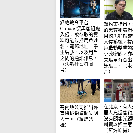
網絡教育平台
賴灼東指出，
Canvas遭黑客組織
的黑客組織過
入侵，被存取的資
用釣魚網站或
料可能包括用戶姓
入侵系統，提
名、電郵地址、學
戶啟動雙重認
生編號，以及用戶
更改密碼，亦
之間的通訊訊息。
意賬單有否出
（法新社資料圖
疑賬目。（港
片）
片）
在北京，有人
有內地公司推出導
器人充當售貨
盲機械狗幫助失明
沒有顧客光顧
人士。（羅煒皓
叫賣以招生意
攝）
（羅煒皓攝）