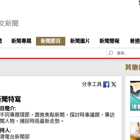
聞
新聞專題
新聞節目
新聞圖片
新聞簡報
普通
S
e
a
r
c
h
分享工具
新聞特寫
目簡介:
不同專題環節，跟進焦點新聞，探討時事議題，專訪
聞人物，捕捉時局最新走勢。
持人:
港電台新聞部