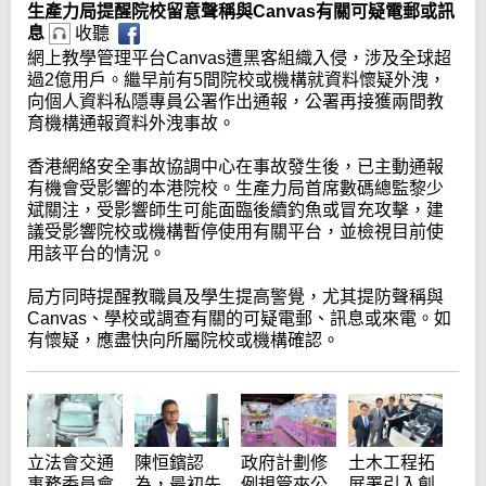
生產力局提醒院校留意聲稱與Canvas有關可疑電郵或訊
息
收聽
網上教學管理平台Canvas遭黑客組織入侵，涉及全球超
過2億用戶。繼早前有5間院校或機構就資料懷疑外洩，
向個人資料私隱專員公署作出通報，公署再接獲兩間教
育機構通報資料外洩事故。
香港網絡安全事故協調中心在事故發生後，已主動通報
有機會受影響的本港院校。生產力局首席數碼總監黎少
斌關注，受影響師生可能面臨後續釣魚或冒充攻擊，建
議受影響院校或機構暫停使用有關平台，並檢視目前使
用該平台的情況。
局方同時提醒教職員及學生提高警覺，尤其提防聲稱與
Canvas、學校或調查有關的可疑電郵、訊息或來電。如
有懷疑，應盡快向所屬院校或機構確認。
陳恒鑌認
政府計劃修
立法會交通
土木工程拓
為，最初先
例規管夾公
事務委員會
展署引入創