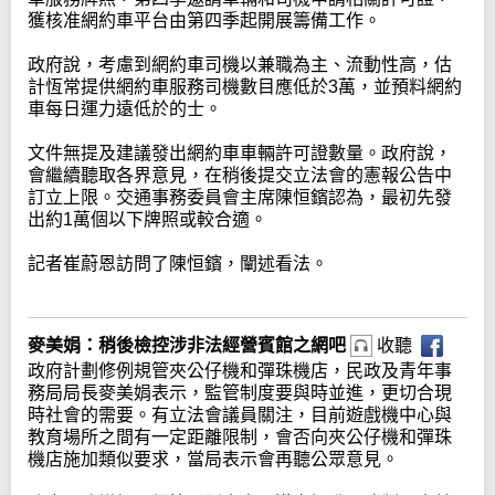
獲核准網約車平台由第四季起開展籌備工作。
政府說，考慮到網約車司機以兼職為主、流動性高，估
計恆常提供網約車服務司機數目應低於3萬，並預料網約
車每日運力遠低於的士。
文件無提及建議發出網約車車輛許可證數量。政府說，
會繼續聽取各界意見，在稍後提交立法會的憲報公告中
訂立上限。交通事務委員會主席陳恒鑌認為，最初先發
出約1萬個以下牌照或較合適。
記者崔蔚恩訪問了陳恒鑌，闡述看法。
麥美娟：稍後檢控涉非法經營賓館之網吧
收聽
政府計劃修例規管夾公仔機和彈珠機店，民政及青年事
務局局長麥美娟表示，監管制度要與時並進，更切合現
時社會的需要。有立法會議員關注，目前遊戲機中心與
教育場所之間有一定距離限制，會否向夾公仔機和彈珠
機店施加類似要求，當局表示會再聽公眾意見。