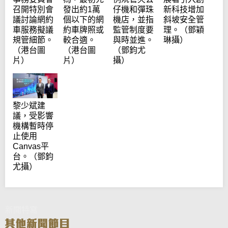
發出約1萬
仔機和彈珠
召開特別會
新科技增加
個以下的網
機店，並指
議討論網約
斜坡安全管
約車牌照或
監管制度要
車服務擬議
理。（鄧穎
較合適。
與時並進。
規管細節。
琳攝）
（港台圖
（鄧鈞尤
（港台圖
片）
攝）
片）
黎少斌建
議，受影響
機構暫時停
止使用
Canvas平
台。（鄧鈞
尤攝）
新聞特寫