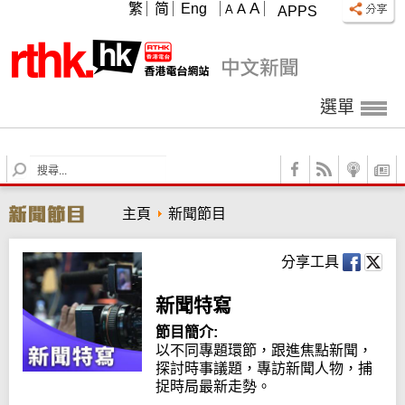
A
繁
简
Eng
A
A
APPS
選單
S
e
a
主頁
新聞節目
r
c
h
分享工具
新聞特寫
節目簡介:
以不同專題環節，跟進焦點新聞，
探討時事議題，專訪新聞人物，捕
捉時局最新走勢。