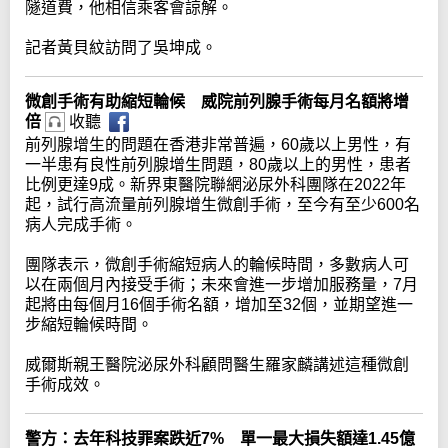
隧道費，他相信乘客會諒解。
記者黃貝紋訪問了吳坤成。
微創手術有助縮短輪候 威院前列腺手術每月名額將增
倍
收聽
前列腺增生的問題在香港非常普遍，60歲以上男性，有
一半患有良性前列腺增生問題，80歲以上的男性，患者
比例更達9成。新界東醫院聯網泌尿外科團隊在2022年
起，試行高流量前列腺增生微創手術，至今有至少600名
病人完成手術。
團隊表示，微創手術縮短病人的輪候時間，多數病人可
以在兩個月內接受手術；未來會進一步增加服務量，7月
起將由每個月16個手術名額，增加至32個，並期望進一
步縮短輪候時間。
威爾斯親王醫院泌尿外科顧問醫生羅家麟講述這種微創
手術成效。
警方：去年科技罪案跌近7% 單一最大損失額達1.45億