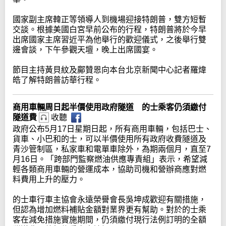
國家副主席韓正等領導人到機場迎接特朗普，雙方短暫
交談。根據美國白宮早前公布的行程，特朗普將於今早
出席國家主席習近平為他舉行的歡迎儀式，之後舉行雙
邊會談，下午參觀天壇，晚上出席國宴。
節目主持黃貝紋及鄺贊恩向本台北京新聞中心記者羅煒
皓了解特朗普訪華行程。
商用車輛周日起半價使用政府隧道 的士乘客仍須繳付
隧道費
收聽
政府公布5月17日星期日起，所有商用車輛，包括巴士、
貨車、小巴和的士，可以半價使用所有政府收費隧道及
青沙管制區，私家車和電單車除外，為期兩個月，直至7
月16日。「跨部門監察燃油供應專責組」表示，希望減
輕各類商用車輛的營運成本，協助司機和營辦商應對燃
料費用上升的壓力。
的士車行車主協會永遠榮譽會長吳坤成歡迎有關措施，
但認為增加燃料補貼金額對業界更有幫助。對於的士乘
客在減免措施實施期間，仍須繳付現行法例訂明的全額