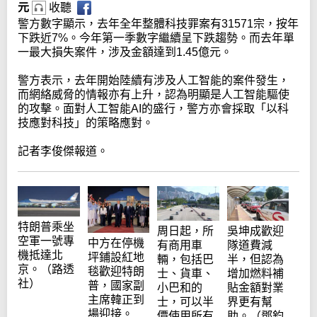
元
收聽
警方數字顯示，去年全年整體科技罪案有31571宗，按年
下跌近7%。今年第一季數字繼續呈下跌趨勢。而去年單
一最大損失案件，涉及金額達到1.45億元。
警方表示，去年開始陸續有涉及人工智能的案件發生，
而網絡威脅的情報亦有上升，認為明顯是人工智能驅使
的攻擊。面對人工智能AI的盛行，警方亦會採取「以科
技應對科技」的策略應對。
記者李俊傑報道。
特朗普乘坐
吳坤成歡迎
周日起，所
空軍一號專
中方在停機
隊道費減
有商用車
機抵達北
坪鋪設紅地
半，但認為
輛，包括巴
京。（路透
毯歡迎特朗
增加燃料補
士、貨車、
社）
普，國家副
貼金額對業
小巴和的
主席韓正到
界更有幫
士，可以半
場迎接。
助。（鄧鈞
價使用所有