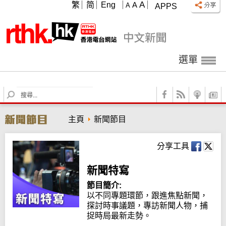
A
繁
简
Eng
A
A
APPS
選單
S
e
a
主頁
新聞節目
r
c
h
分享工具
新聞特寫
節目簡介:
以不同專題環節，跟進焦點新聞，
探討時事議題，專訪新聞人物，捕
捉時局最新走勢。