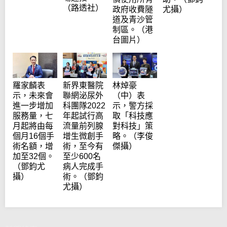
（路透社）
尤攝）
政府收費隧
道及青沙管
制區。（港
台圖片）
羅家麟表
新界東醫院
林焯豪
示，未來會
聯網泌尿外
（中）表
進一步增加
科團隊2022
示，警方採
服務量，七
年起試行高
取「科技應
月起將由每
流量前列腺
對科技」策
個月16個手
增生微創手
略。（李俊
術名額，增
術，至今有
傑攝）
加至32個。
至少600名
（鄧鈞尤
病人完成手
攝）
術。（鄧鈞
尤攝）