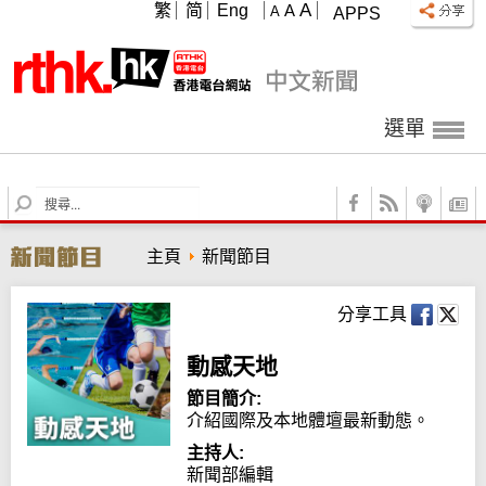
A
繁
简
Eng
A
A
APPS
選單
S
e
a
主頁
新聞節目
r
c
h
分享工具
動感天地
節目簡介:
介紹國際及本地體壇最新動態。
主持人:
新聞部編輯