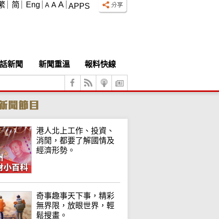
A
繁
简
Eng
A
A
APPS
話新聞
新聞重溫
報料快線
港人北上工作、投資、
消閒，都要了解國情及
經濟形勢。
奇事趣事天下事，精彩
無界限，放眼世界，輕
鬆搜畫。