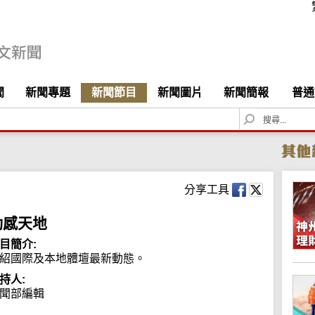
聞
新聞專題
新聞節目
新聞圖片
新聞簡報
普通
S
e
a
r
c
h
分享工具
動感天地
目簡介:
紹國際及本地體壇最新動態。
持人:
聞部編輯