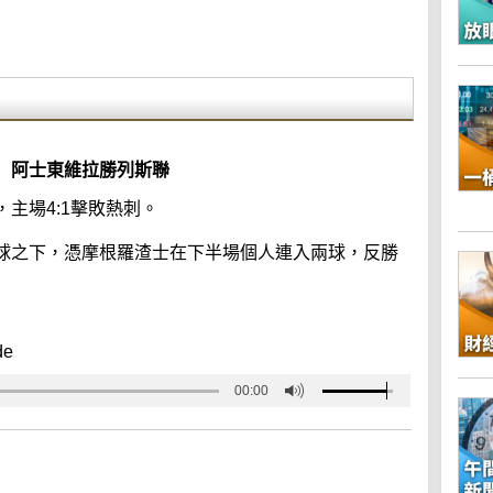
 阿士東維拉勝列斯聯
主場4:1擊敗熱刺。
球之下，憑摩根羅渣士在下半場個人連入兩球，反勝
de
00:00