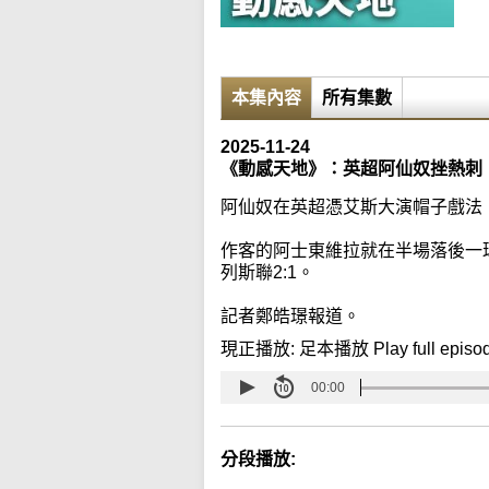
本集內容
所有集數
2025-11-24
《動感天地》：英超阿仙奴挫熱刺
阿仙奴在英超憑艾斯大演帽子戲法，
作客的阿士東維拉就在半場落後一
列斯聯2:1。
記者鄭皓璟報道。
現正播放:
足本播放 Play full episo
00:00
分段播放: