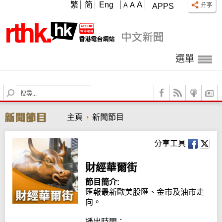
A
繁
简
Eng
A
A
APPS
選單
S
e
a
主頁
新聞節目
r
c
h
分享工具
財經華爾街
節目簡介:
匯報最新歐美股匯、金市及油市走
向。

播出時間：
