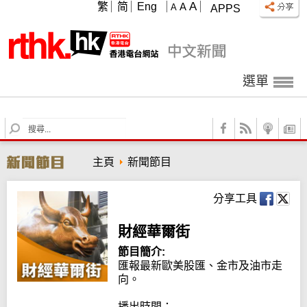
A
繁
简
Eng
A
A
APPS
選單
S
e
a
主頁
新聞節目
r
c
h
分享工具
財經華爾街
節目簡介:
匯報最新歐美股匯、金市及油市走
向。

播出時間：
