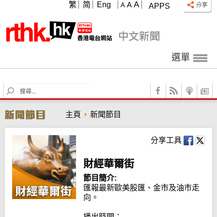
A
繁
简
Eng
A
A
APPS
選單
S
e
a
主頁
新聞節目
r
c
h
分享工具
財經華爾街
節目簡介:
匯報最新歐美股匯、金市及油市走
向。

播出時間：
