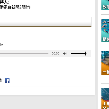
持人:
港電台新聞部製作
de
00:00
聽