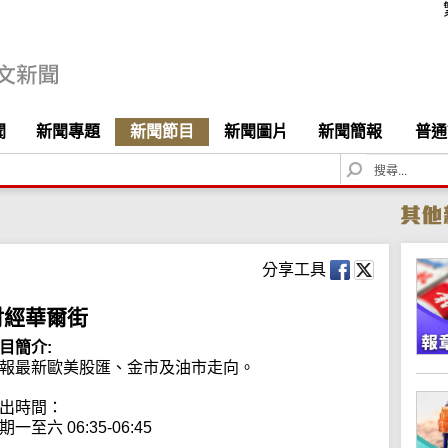
聞
新聞專題
新聞節目
新聞圖片
新聞簡報
普通
S
e
a
r
c
h
分享工具
財經華爾街
目簡介:
報最新歐美股匯、金市及油市走向。

出時間：

期一至六 06:35-06:45