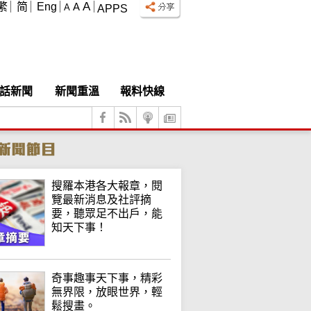
A
繁
简
Eng
A
A
APPS
話新聞
新聞重溫
報料快線
搜羅本港各大報章，閱
覽最新消息及社評摘
要，聽眾足不出戶，能
知天下事！
奇事趣事天下事，精彩
無界限，放眼世界，輕
鬆搜畫。